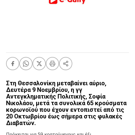
FEEDS
Πάσχα
Eurovision
Retro
Summer
OMG
LOL
A-List
LGBTQI+
Στη Θεσσαλονίκη μεταβαίνει αύριο,
Δευτέρα 9 Νοεμβρίου, η γγ
Xmas
Αντεγκληματικής Πολιτικής, Σοφία
Νικολάου, μετά τα συνολικά 65 κρούσματα
κορωνοϊού που έχουν εντοπιστεί από τις
20 Οκτωβρίου έως σήμερα στις φυλακές
LIFE
Διαβατών.
Food
Body+Mind
Πρόκειται για 59 κρατούμενους και έξι