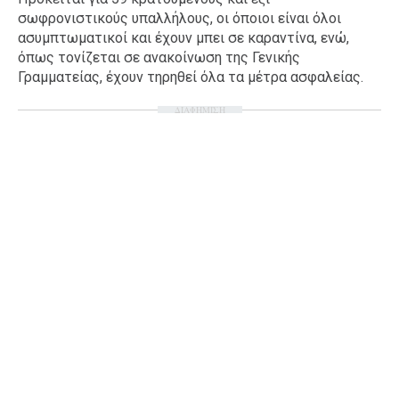
σωφρονιστικούς υπαλλήλους, οι όποιοι είναι όλοι
Ταξίδια
Style
ασυμπτωματικοί και έχουν μπει σε καραντίνα, ενώ,
Σπίτι
Family
όπως τονίζεται σε ανακοίνωση της Γενικής
Γραμματείας, έχουν τηρηθεί όλα τα μέτρα ασφαλείας.
Σχέσεις
ΔΙΑΦΗΜΙΣΗ
AGENDA
Agenda
Επιλογές
Εισιτήρια