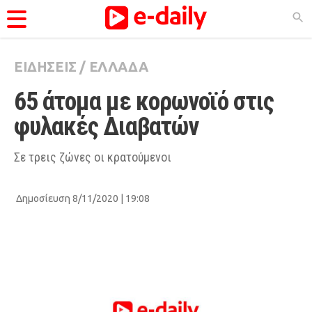
ΕΙΔΗΣΕΙΣ
/
ΕΛΛΑΔΑ
ΚΑΤΗΓΟΡΊΕΣ
65 άτομα με κορωνοϊό στις 
Ειδήσεις
φυλακές Διαβατών
Θέματα
Videos
Σε τρεις ζώνες οι κρατούμενοι
Podcasts
Δημοσίευση 8/11/2020 | 19:08
Viral
Life
City Guide
Pop Culture
Agenda