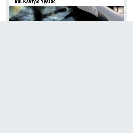
και Κέντρο Υγείας
ΕΛΛΑΔΑ
Ανω Λιόσια: Έκλεβαν καλώδια, συνεργός
έπαθε ηλεκτροπληξία και τον άφησαν νεκρό
σε αυτοκίνητο