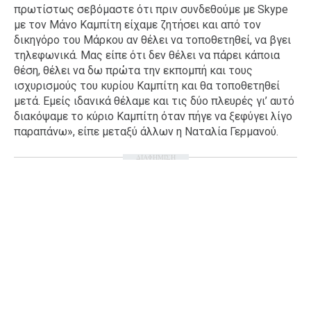
πρωτίστως σεβόμαστε ότι πριν συνδεθούμε με Skype
Ταξίδια
Style
με τον Μάνο Καμπίτη είχαμε ζητήσει και από τον
δικηγόρο του Μάρκου αν θέλει να τοποθετηθεί, να βγει
Σπίτι
Family
τηλεφωνικά. Μας είπε ότι δεν θέλει να πάρει κάποια
Σχέσεις
θέση, θέλει να δω πρώτα την εκπομπή και τους
ισχυρισμούς του κυρίου Καμπίτη και θα τοποθετηθεί
μετά. Εμείς ιδανικά θέλαμε και τις δύο πλευρές γι’ αυτό
διακόψαμε το κύριο Καμπίτη όταν πήγε να ξεφύγει λίγο
παραπάνω», είπε μεταξύ άλλων η Ναταλία Γερμανού.
AGENDA
ΔΙΑΦΗΜΙΣΗ
Agenda
Επιλογές
Εισιτήρια