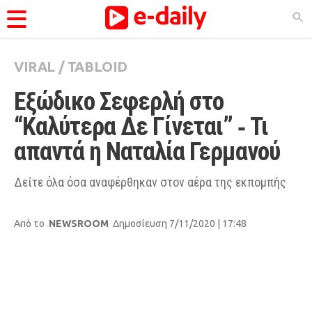
VIRAL
/
TABLOID
ΚΑΤΗΓΟΡΊΕΣ
Εξώδικο Σεφερλή στο 
Ειδήσεις
“Καλύτερα Δε Γίνεται” ‑ Τι 
Θέματα
απαντά η Ναταλία Γερμανού
Videos
Podcasts
Δείτε όλα όσα αναφέρθηκαν στον αέρα της εκπομπής
Viral
Από το
NEWSROOM
Δημοσίευση 7/11/2020 | 17:48
Life
City Guide
Pop Culture
Agenda