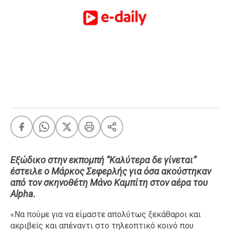
FEEDS
Πάσχα
Eurovision
Retro
Summer
OMG
LOL
A-List
LGBTQI+
Xmas
Εξώδικο στην εκπομπή “Καλύτερα δε γίνεται”
έστειλε ο Μάρκος Σεφερλής για όσα ακούστηκαν
από τον σκηνοθέτη Μάνο Καμπίτη στον αέρα του
Alpha.
LIFE
«Να πούμε για να είμαστε απολύτως ξεκάθαροι και
ακριβείς και απέναντι στο τηλεοπτικό κοινό που
Food
Body+Mind