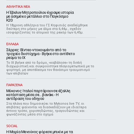
ΑΘΛΗΤΙΚΑ ΝΕΑ
Η Έβελυν Μητροπούλου έγραψε ιστορία
με ασημένιο μετάλλιο στο Παγκόσμιο
Κ20
Η 18χρονη αθλήτρια του ΓΣ Κηφισιάς αναδείχθηκε
δεύτερη στο μήκος με άλμα στα 6,44μ., σχεδόν
ισοφαρίζοντας το ατομικό της ρεκόρ των 6,45μ.
ΕΛΛΑΔΑ
Σέρρες: Βίντεο-ντοκουμέντο από το
τροχαίο δυστύχημα - Βγήκε στο αντίθετο
ρεύμα το ΙΧ
Το ΙΧ βγήκε από το δρόμο, «καβάλησε» τη διπλή
διαχωριστική και συγκρούστηκε πλαγιομετωπικά με το
φορτηγό, με αποτέλεσμα τον θανάσιμο τραυματισμό
των επιβατών
ΠΑΡΑΞΕΝΑ
Μύκονος: Ιταλοί παρτάρουν σε έξαλλη
κατάσταση μέσα σε... βανάκι - Η
αντίδραση του οδηγού
Στα πλάνα που δημοσιεύει το Mykonos live TV, οι
επιβάτες φαίνονται να διασκεδάζουν με ιδιαίτερα
έντονο τρόπο, χοροπηδώντας, τραγουδώντας και
φωνάζοντας μέσα στο όχημα
SOCIAL
Η Μαρία Μενούνος φόρεσε μπικίνι με τα