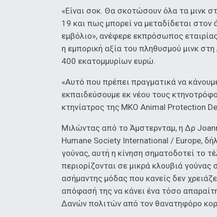
«Είναι σοκ. Θα σκοτώσουν όλα τα μινκ στ
19 και πως μπορεί να μεταδίδεται στον
εμβόλιο», ανέφερε εκπρόσωπος εταιρίας 
η εμπορική αξία του πληθυσμού μινκ στη
400 εκατομμυρίων ευρώ.
«Αυτό που πρέπει πραγματικά να κάνουμε
εκπαιδεύσουμε εκ νέου τους κτηνοτρόφου
κτηνίατρος της ΜΚΟ Animal Protection 
Μιλώντας από το Άμστερνταμ, η Δρ Joan
Humane Society International / Europe, 
γούνας, αυτή η κίνηση σηματοδοτεί το τ
περιορίζονται σε μικρά κλουβιά γούνας 
ασήμαντης μόδας που κανείς δεν χρειάζε
απόφασή της να κάνει ένα τόσο απαραίτ
Δανών πολιτών από τον θανατηφόρο κο