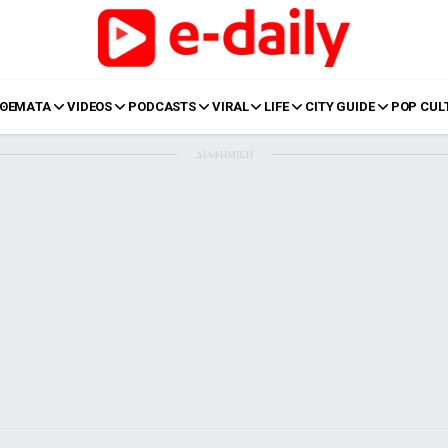
ΘΕΜΑΤΑ
VIDEOS
PODCASTS
VIRAL
LIFE
CITY GUIDE
POP CUL
ΔΙΑΦΗΜΙΣΗ
LIFE
Food
Body+Mind
α
Eurovision
Ταξίδια
Style
Summer
Σπίτι
Family
LOL
Σχέσεις
t
LGBTQI+