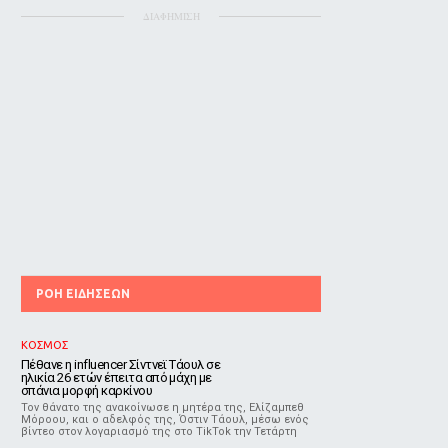
ΔΙΑΦΗΜΙΣΗ
ΡΟΗ ΕΙΔΗΣΕΩΝ
ΚΟΣΜΟΣ
Πέθανε η influencer Σίντνεϊ Τάουλ σε
ηλικία 26 ετών έπειτα από μάχη με
σπάνια μορφή καρκίνου
Τον θάνατο της ανακοίνωσε η μητέρα της, Ελίζαμπεθ
Μόροου, και ο αδελφός της, Όστιν Τάουλ, μέσω ενός
βίντεο στον λογαριασμό της στο TikTok την Τετάρτη