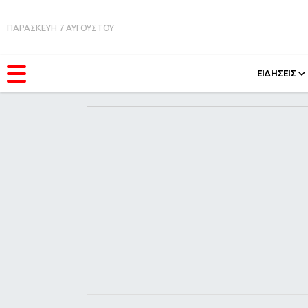
ΠΑΡΑΣΚΕΥΗ 7 ΑΥΓΟΥΣΤΟΥ
ΕΙΔΗΣΕΙΣ
ΚΑΤΗΓΟΡΊΕΣ
FEEDS
Ειδήσεις
Πάσχ
Θέματα
Retro
Videos
OMG
Podcasts
A-Lis
Viral
Xmas
Life