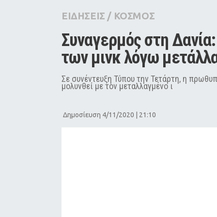
City Guide
ΕΙΔΗΣΕΙΣ
/
ΚΟΣΜΟΣ
Pop Culture
Συναγερμός στη Δανία:
Agenda
των μινκ λόγω μετάλλ
Σε συνέντευξη Τύπου την Τετάρτη, η πρωθυ
μολυνθεί με τον μεταλλαγμένο ι
Δημοσίευση 4/11/2020 | 21:10