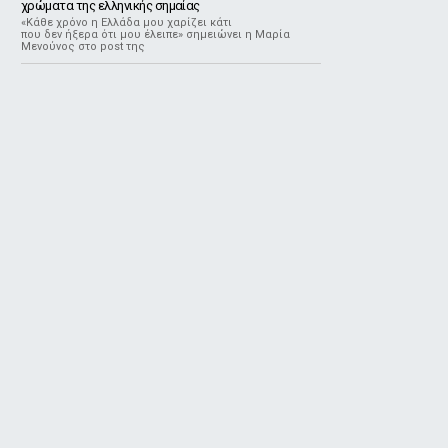
χρώματα της ελληνικής σημαίας
«Κάθε χρόνο η Ελλάδα μου χαρίζει κάτι
που δεν ήξερα ότι μου έλειπε» σημειώνει η Μαρία
Μενούνος στο post της