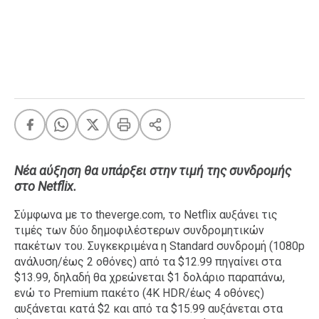
FEEDS
Πάσχα
Eurovision
Retro
Summer
OMG
LOL
Νέα αύξηση θα υπάρξει στην τιμή της συνδρομής
A-List
LGBTQI+
στο Netflix.
Xmas
Σύμφωνα με το theverge.com, το Netflix αυξάνει τις
τιμές των δύο δημοφιλέστερων συνδρομητικών
πακέτων του. Συγκεκριμένα η Standard συνδρομή (1080p
ανάλυση/έως 2 οθόνες) από τα $12.99 πηγαίνει στα
$13.99, δηλαδή θα χρεώνεται $1 δολάριο παραπάνω,
LIFE
ενώ το Premium πακέτο (4K HDR/έως 4 οθόνες)
αυξάνεται κατά $2 και από τα $15.99 αυξάνεται στα
Food
Body+Mind