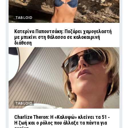
TABLOID
Κατερίνα Παπουτσάκη: Ποζάρει χαμογελαστή
με μπικίνι στη θάλασσα σε καλοκαιρινή
διάθεση
TABLOID
Charlize Theron: Η «Καλυψώ» κλείνει τα 51 ‑
H ζωή και ο ρόλος που άλλαξε τα πάντα για