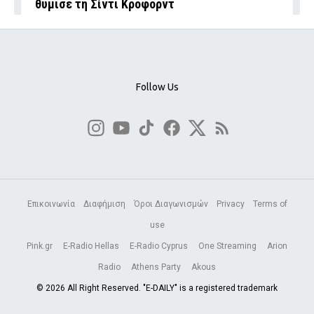
θύμισε τη Σίντι Κρόφορντ
Follow Us
Επικοινωνία
Διαφήμιση
Όροι Διαγωνισμών
Privacy
Terms of
use
Pink.gr
E-Radio Hellas
E-Radio Cyprus
One Streaming
Arion
Radio
Athens Party
Akous
© 2026 All Right Reserved. "E-DAILY" is a registered trademark