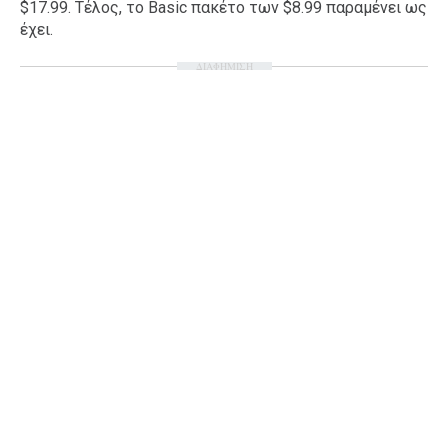
$17.99. Τέλος, το Basic πακέτο των $8.99 παραμένει ως
Ταξίδια
Style
έχει.
Σπίτι
Family
ΔΙΑΦΗΜΙΣΗ
Σχέσεις
AGENDA
Agenda
Επιλογές
Εισιτήρια