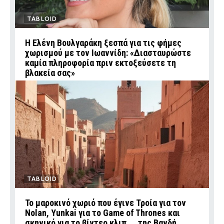
TABLOID
Η Ελένη Βουλγαράκη ξεσπά για τις φήμες
χωρισμού με τον Ιωαννίδη: «Διασταυρώστε
καμία πληροφορία πριν εκτοξεύσετε τη
βλακεία σας»
TABLOID
Το μαροκινό χωριό που έγινε Τροία για τον
Nolan, Yunkai για το Game of Thrones και
σκηνικό για το βίντεο κλιπ ... της Βανδή