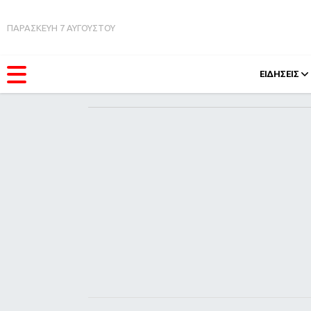
ΠΑΡΑΣΚΕΥΗ 7 ΑΥΓΟΥΣΤΟΥ
ΕΙΔΗΣΕΙΣ
ΚΑΤΗΓΟΡΊΕΣ
FEEDS
Ειδήσεις
Πάσχ
Θέματα
Retro
Videos
OMG
Podcasts
A-Lis
Viral
Xmas
Life