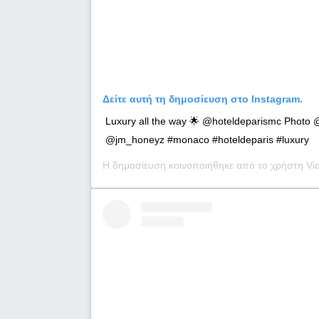
Δείτε αυτή τη δημοσίευση στο Instagram.
Luxury all the way 🌟 @hoteldeparismc Phot
@jm_honeyz #monaco #hoteldeparis #luxury
Η δημοσίευση κοινοποιήθηκε από το χρήστη
Vic