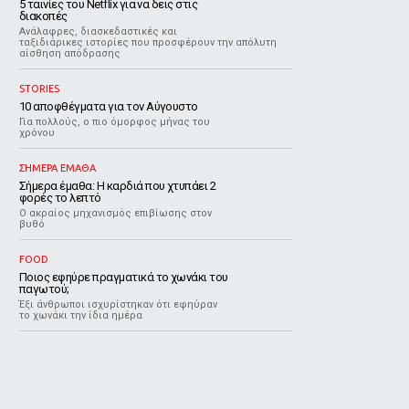
5 ταινίες του Netflix για να δεις στις
διακοπές
Aνάλαφρες, διασκεδαστικές και
ταξιδιάρικες ιστορίες που προσφέρουν την απόλυτη
αίσθηση απόδρασης
STORIES
10 αποφθέγματα για τον Αύγουστο
Για πολλούς, ο πιο όμορφος μήνας του
χρόνου
ΣΗΜΕΡΑ ΕΜΑΘΑ
Σήμερα έμαθα: Η καρδιά που χτυπάει 2
φορές το λεπτό
Ο ακραίος μηχανισμός επιβίωσης στον
βυθό
FOOD
Ποιος εφηύρε πραγματικά το χωνάκι του
παγωτού;
Έξι άνθρωποι ισχυρίστηκαν ότι εφηύραν
το χωνάκι την ίδια ημέρα