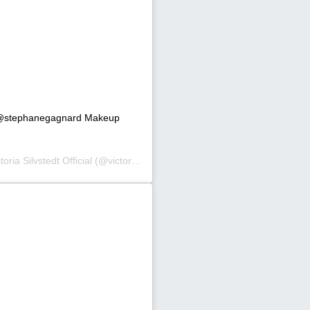
o @stephanegagnard Makeup
toria Silvstedt Official
(@victoriasilvstedt) στις
29 Σεπ, 2020 στις 10:4