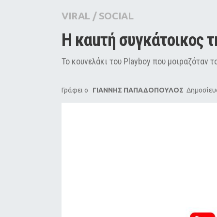
City Guide
VIRAL
/
SOCIAL
Pop Culture
Η καuτή συγκάτοικος 
Agenda
Το κουνελάκι του Playboy που μοιραζόταν το
Γράφει ο
ΓΙΑΝΝΗΣ ΠΑΠΑΔΟΠΟΥΛΟΣ
Δημοσίευσ