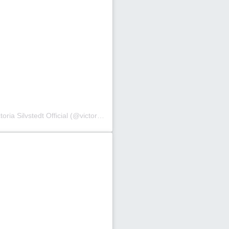
toria Silvstedt Official
(@victoriasilvstedt) στις
14 Οκτ, 2020 στις 5:46 