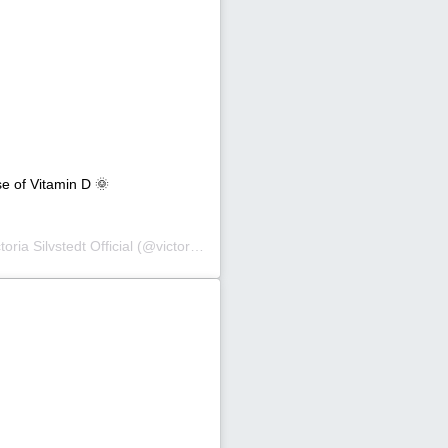
e of Vitamin D 🌞
toria Silvstedt Official
(@victoriasilvstedt) στις
26 Οκτ, 2020 στις 9:59 