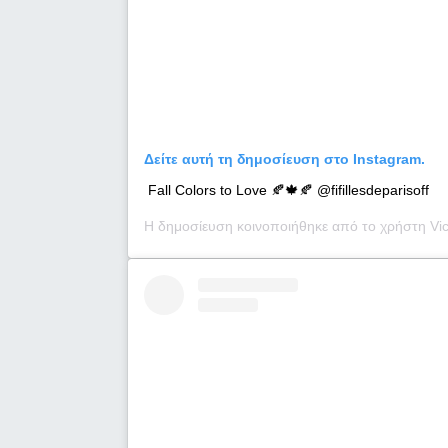
Δείτε αυτή τη δημοσίευση στο Instagram.
Fall Colors to Love 🍂🍁🍂 @fifillesdeparisoff
Η δημοσίευση κοινοποιήθηκε από το χρήστη
Vic