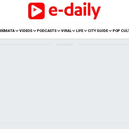
ΘΕΜΑΤΑ
VIDEOS
PODCASTS
VIRAL
LIFE
CITY GUIDE
POP CUL
ΔΙΑΦΗΜΙΣΗ
LIFE
Food
Body+Mind
α
Eurovision
Ταξίδια
Style
Summer
Σπίτι
Family
LOL
Σχέσεις
t
LGBTQI+