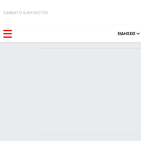
ΣΑΒΒΑΤΟ 8 ΑΥΓΟΥΣΤΟΥ
ΕΙΔΗΣΕΙΣ
ΚΑΤΗΓΟΡΊΕΣ
FEEDS
Ειδήσεις
Πάσχ
Θέματα
Retro
Videos
OMG
Podcasts
A-Lis
Viral
Xmas
Life