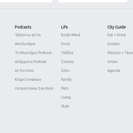
Podcasts
Life
City Guide
Τρίποντο απ'τα
Body+Mind
Eat + Drink
Αποδυτήρια
Food
Exodos
Το Μυστήριο Podcast
Ταξίδια
Θέατρο + Τέχν
Διλήμματα Podcast
Σχέσεις
Urban
Ας Έστελνε
Σπίτι
Agenda
Κλαμπ Γυναικών
Family
Λατρεύτηκαν Σαν Θεοί
Pets
Living
Style