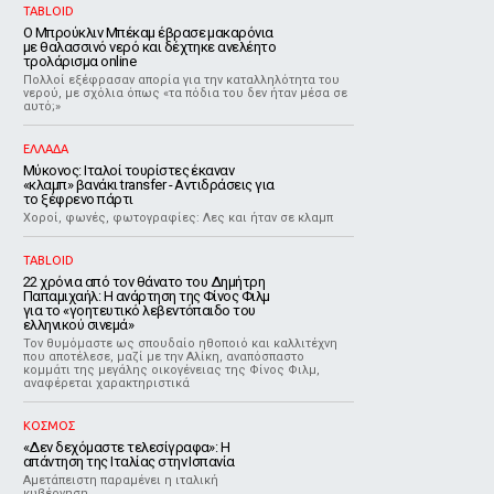
TABLOID
Ο Μπρούκλιν Μπέκαμ έβρασε μακαρόνια
με θαλασσινό νερό και δέχτηκε ανελέητο
τρολάρισμα online
Πολλοί εξέφρασαν απορία για την καταλληλότητα του
νερού, με σχόλια όπως «τα πόδια του δεν ήταν μέσα σε
αυτό;»
ΕΛΛΑΔΑ
Μύκονος: Ιταλοί τουρίστες έκαναν
«κλαμπ» βανάκι transfer - Αντιδράσεις για
το ξέφρενο πάρτι
Χοροί, φωνές, φωτογραφίες: Λες και ήταν σε κλαμπ
TABLOID
22 χρόνια από τον θάνατο του Δημήτρη
Παπαμιχαήλ: Η ανάρτηση της Φίνος Φιλμ
για το «γοητευτικό λεβεντόπαιδο του
ελληνικού σινεμά»
Τον θυμόμαστε ως σπουδαίο ηθοποιό και καλλιτέχνη
που αποτέλεσε, μαζί με την Αλίκη, αναπόσπαστο
κομμάτι της μεγάλης οικογένειας της Φίνος Φιλμ,
αναφέρεται χαρακτηριστικά
ΚΟΣΜΟΣ
«Δεν δεχόμαστε τελεσίγραφα»: Η
απάντηση της Ιταλίας στην Ισπανία
Αμετάπειστη παραμένει η ιταλική
κυβέρνηση