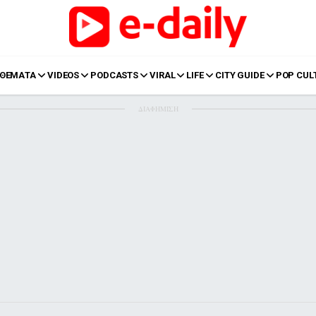
ΘΕΜΑΤΑ
VIDEOS
PODCASTS
VIRAL
LIFE
CITY GUIDE
POP CUL
ΔΙΑΦΗΜΙΣΗ
LIFE
Food
Body+Mind
α
Eurovision
Ταξίδια
Style
Summer
Σπίτι
Family
LOL
Σχέσεις
t
LGBTQI+