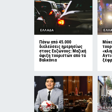
ΕΛΛΑΔΑ
ΕΛΛ
Πάνω από 45.000
Μύκο
διελεύσεις ημερησίως
τουρ
στους Ευζώνους: Μαζική
«κλα
άφιξη τουριστών από τα
Αντι
Βαλκάνια
ξέφρ
ΚΟΣΜΟΣ
ΕΛΛ