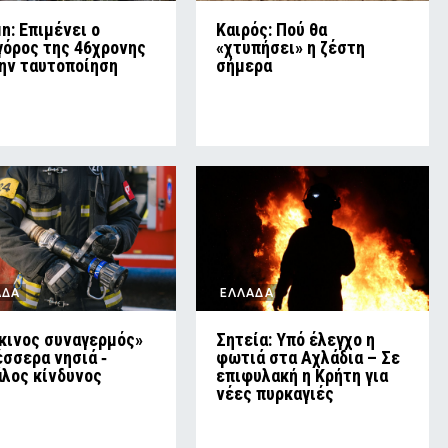
in: Επιμένει ο
Καιρός: Πού θα
γόρος της 46χρονης
«χτυπήσει» η ζέστη
την ταυτοποίηση
σήμερα
ΑΔΑ
ΕΛΛΑΔΑ
κινος συναγερμός»
Σητεία: Υπό έλεγχο η
έσσερα νησιά ‑
φωτιά στα Αχλάδια – Σε
λος κίνδυνος
επιφυλακή η Κρήτη για
νέες πυρκαγιές