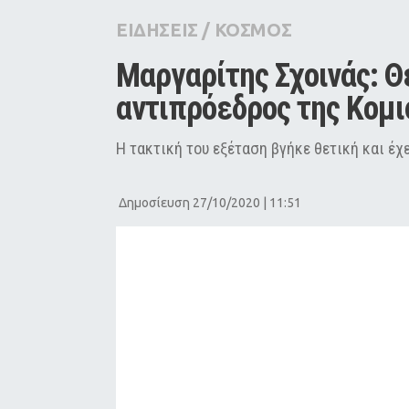
City Guide
ΕΙΔΗΣΕΙΣ
/
ΚΟΣΜΟΣ
Pop Culture
Μαργαρίτης Σχοινάς: Θε
Agenda
αντιπρόεδρος της Κομι
Η τακτική του εξέταση βγήκε θετική και έχ
Δημοσίευση 27/10/2020 | 11:51