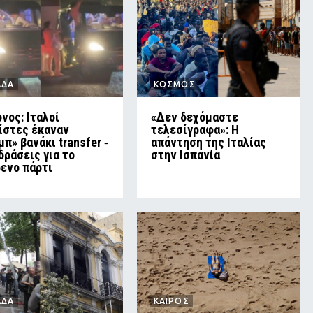
ΑΔΑ
ΚΟΣΜΟΣ
νος: Ιταλοί
«Δεν δεχόμαστε
ίστες έκαναν
τελεσίγραφα»: Η
μπ» βανάκι transfer ‑
απάντηση της Ιταλίας
δράσεις για το
στην Ισπανία
ενο πάρτι
ΑΔΑ
ΚΑΙΡΟΣ