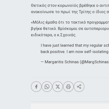
Θετικός στον κορωνοϊός βρέθηκε ο αντι
ανακοίνωσε το πρωί της Τρίτης ο ίδιος σ
«Μόλις έμαθα ότι το τακτικό προγραμματ
βγήκε θετικό. Βρίσκομαι σε αυτοπεριορι
ειδικότερα, ο κ.Σχοινάς.
I have just learned that my regular s
back positive. I am now self-isolating
— Margaritis Schinas (@MargSchina