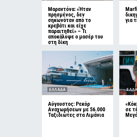
Μαραντόνα: «Ήταν
Marf
πρησμένος, δεν
δικη
σηκωνόταν από το
για 
κρεβάτι και είχε
παραιτηθεί» – Τι
αποκάλυψε ο μασέρ του
στη δίκη
ΕΛΛΑΔΑ
ΕΛΛ
Αύγουστος: Ρεκόρ
«Κόκ
Αναχωρήσεων με 56.000
σε τ
Ταξιδιώτες στα Λιμάνια
Μεγά