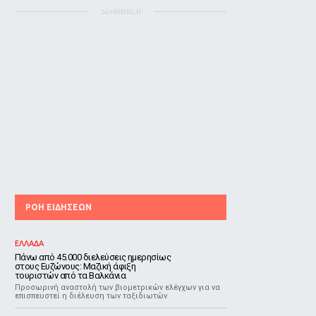
ΔΙΑΦΗΜΙΣΗ
ΡΟΗ ΕΙΔΗΣΕΩΝ
ΕΛΛΑΔΑ
Πάνω από 45.000 διελεύσεις ημερησίως
στους Ευζώνους: Μαζική άφιξη
τουριστών από τα Βαλκάνια
Προσωρινή αναστολή των βιομετρικών ελέγχων για να
επισπευστεί η διέλευση των ταξιδιωτών