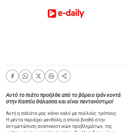
FEEDS
Πάσχα
Eurovision
Retro
Summer
OMG
LOL
A-List
LGBTQI+
Xmas
Aυτό το πιάτο προήλθε από το βόρειο Ιράν κοντά
στην Κασπία Θάλασσα και είναι πεντανόστιμο!
Αυτή η σαλάτα μας κάνει καλό με πολλούς τρόπους.
LIFE
Η μέντα περιέχει μενθόλη, η οποία βοηθά στην
αντιμετώπιση αναπνευστικών προβλημάτων, της
Food
Body+Mind