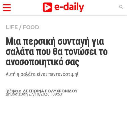
LIFE
/
FOOD
ΚΑΤΗΓΟΡΊΕΣ
Mια περσική συνταγή για 
Ειδήσεις
σαλάτα που θα τονώσει το 
Θέματα
ανοσοποιητικό σας 
Videos
Podcasts
Αυτή η σαλάτα είναι πεντανόστιμη!
Viral
Γράφει η
ΔΕΣΠΟΙΝΑ ΠΟΛΥΧΡΟΝΙΔΟΥ
Life
Δημοσίευση 27/10/2020 | 09:53
City Guide
Pop Culture
Agenda