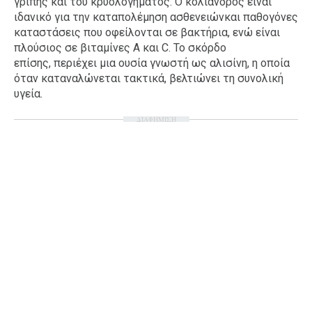
γρίπης και του κρυολογήματος. Ο κόλιανδρος είναι
ιδανικό για την καταπολέμηση ασθενειώνκαι παθογόνες
Ταξίδια
Style
καταστάσεις που οφείλονται σε βακτήρια, ενώ είναι
Σπίτι
Family
πλούσιος σε βιταμίνες Α και C. Το σκόρδο
επίσης, περιέχει μια ουσία γνωστή ως αλισίνη, η οποία
Σχέσεις
όταν καταναλώνεται τακτικά, βελτιώνει τη συνολική
υγεία.
ΔΙΑΦΗΜΙΣΗ
AGENDA
Agenda
Επιλογές
Εισιτήρια