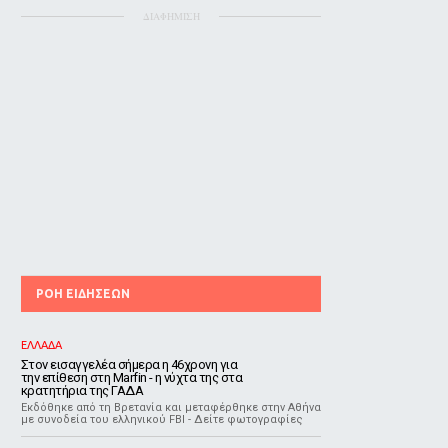
ΔΙΑΦΗΜΙΣΗ
ΡΟΗ ΕΙΔΗΣΕΩΝ
ΕΛΛΑΔΑ
Στον εισαγγελέα σήμερα η 46χρονη για
την επίθεση στη Marfin - η νύχτα της στα
κρατητήρια της ΓΑΔΑ
Εκδόθηκε από τη Βρετανία και μεταφέρθηκε στην Αθήνα
με συνοδεία του ελληνικού FBI - Δείτε φωτογραφίες