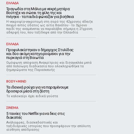
ΕΛΛΑΔΑ
Τραγωδία στα Μάλια με νεκρή μητέρα:
Βούτηξε να σώσει τη φίλη της και
πνίγηκε - τα παιδιά φώναζαν για βοήθεια
Η νεκροψία-νεκροτομή στη σορό της 42χρονης έδειξε
πνιγμό εντός ύδατος ως αιτία θανάτου - το 3χρονο
παιδί της αναμένεται να παραλάβει σήμερα η 21χρονη
αδερφή του, που ταξίδεψε από την Ολλανδία
ΕΛΛΑΔΑ
Προφυλακίστηκαν ο δήμαρχος Στυλίδας
και δύο ακόμη κατηγορούμενοι για την
πυρκαγιά στη Βοιωτία
Ομόφωνη απόφαση Ανακρίτριας και Εισαγγελέα μετά
από πολύωρη διαδικασία που ολοκληρώθηκε τα
ξημερώματα της Παρασκευής
BODY+MIND
Τα ιδανικά ρούχα για να παραμένουμε
δροσεροί μέσα στη ζέστη
To καλοκαίρι έχει ειδικά γούστα
ΣΙΝΕΜΑ
5 ταινίες του Netflix για να δεις στις
διακοπές
Aνάλαφρες, διασκεδαστικές και
ταξιδιάρικες ιστορίες που προσφέρουν την απόλυτη
αίσθηση απόδρασης