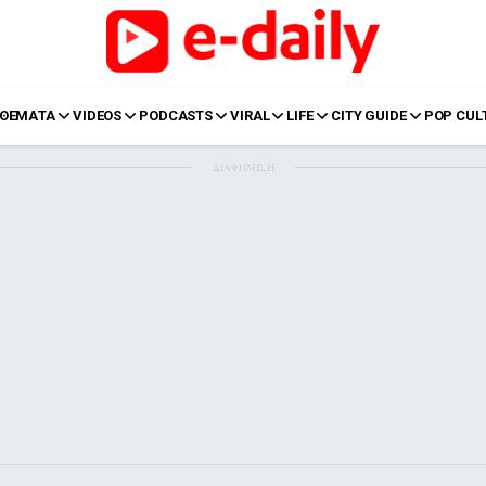
ΘΕΜΑΤΑ
VIDEOS
PODCASTS
VIRAL
LIFE
CITY GUIDE
POP CUL
ΔΙΑΦΗΜΙΣΗ
LIFE
Food
Body+Mind
α
Eurovision
Ταξίδια
Style
Summer
Σπίτι
Family
LOL
Σχέσεις
t
LGBTQI+