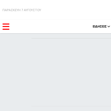
ΠΑΡΑΣΚΕΥΗ 7 ΑΥΓΟΥΣΤΟΥ
ΕΙΔΗΣΕΙΣ
ΚΑΤΗΓΟΡΊΕΣ
FEEDS
Ειδήσεις
Πάσχ
Θέματα
Retro
Videos
OMG
Podcasts
A-Lis
Viral
Xmas
Life