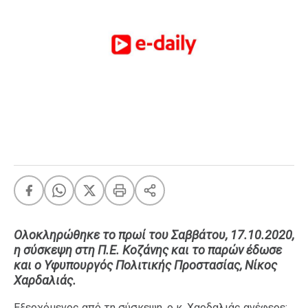
FEEDS
Πάσχα
Eurovision
Retro
Summer
OMG
LOL
A-List
LGBTQI+
Xmas
Ολοκληρώθηκε το πρωί του Σαββάτου, 17.10.2020,
η σύσκεψη στη Π.Ε. Κοζάνης και το παρών έδωσε
και ο Υφυπουργός Πολιτικής Προστασίας, Νίκος
LIFE
Χαρδαλιάς.
Food
Body+Mind
Εξερχόμενος από τη σύσκεψη, ο κ. Χαρδαλιάς ανέφερε: