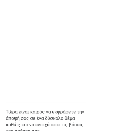
Ταξίδια
Style
Σπίτι
Family
Σχέσεις
AGENDA
Agenda
Επιλογές
Εισιτήρια
Τώρα είναι καιρός να εκφράσετε την
άποψή σας σε ένα δύσκολο θέμα
καθώς και να ενισχύσετε τις βάσεις