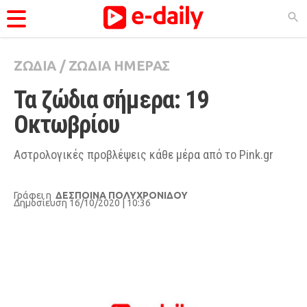
ΖΩΔΙΑ
/
ΖΩΔΙΑ ΗΜΕΡΑΣ
ΚΑΤΗΓΟΡΊΕΣ
Τα ζώδια σήμερα: 19 
Ειδήσεις
Oκτωβρίου
Θέματα
Videos
Αστρολογικές προβλέψεις κάθε μέρα από το Pink.gr
Podcasts
Γράφει η
ΔΕΣΠΟΙΝΑ ΠΟΛΥΧΡΟΝΙΔΟΥ
Viral
Δημοσίευση 16/10/2020 | 10:36
Life
City Guide
Pop Culture
Agenda