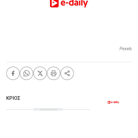
FEEDS
Πάσχα
Eurovision
Pexels
Retro
Summer
OMG
LOL
A-List
LGBTQI+
Xmas
ΚΡΙΟΣ
ΔΙΑΦΗΜΙΣΗ
LIFE
Food
Body+Mind