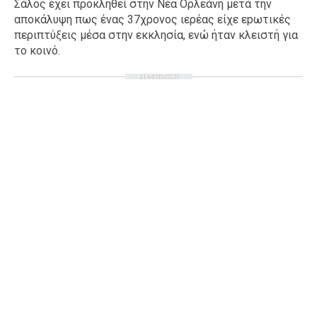
Σάλος έχει προκληθεί στην Νέα Ορλεάνη μετά την
Ταξίδια
Style
αποκάλυψη πως ένας 37χρονος ιερέας είχε εpωτικές
περιπτύξεις μέσα στην εκκλησία, ενώ ήταν κλειστή για
Σπίτι
Family
το κοινό.
Σχέσεις
ΔΙΑΦΗΜΙΣΗ
AGENDA
Agenda
Επιλογές
Εισιτήρια