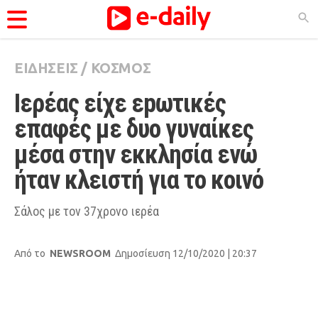
ΕΙΔΗΣΕΙΣ
/
ΚΟΣΜΟΣ
ΚΑΤΗΓΟΡΊΕΣ
Ιερέας είχε εpωτικές 
Ειδήσεις
επαφές με δυο γυναίκες 
Θέματα
μέσα στην εκκλησία ενώ 
Videos
ήταν κλειστή για το κοινό
Podcasts
Viral
Σάλος με τον 37χρονο ιερέα
Life
Από το
NEWSROOM
Δημοσίευση 12/10/2020 | 20:37
City Guide
Pop Culture
Agenda