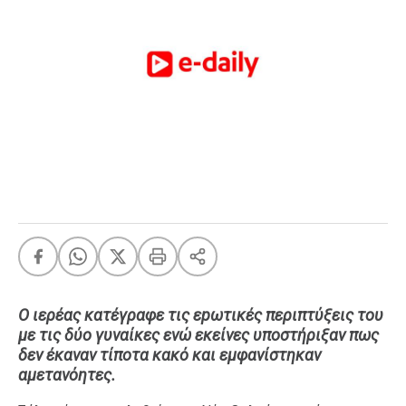
FEEDS
Πάσχα
Eurovision
Retro
Summer
OMG
LOL
A-List
LGBTQI+
Xmas
Ο ιερέας κατέγραφε τις εpωτικές περιπτύξεις του
με τις δύο γυναίκες ενώ εκείνες υποστήριξαν πως
δεν έκαναν τίποτα κακό και εμφανίστηκαν
LIFE
αμετανόητες.
Food
Body+Mind