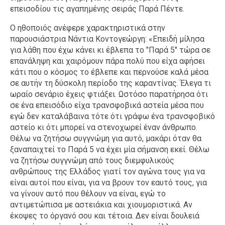
επεισοδίου τις αγαπημένης σειράς Παρά Πέντε.
Ταξίδια
Style
Ο ηθοποιός ανέφερε χαρακτηριστικά στην
Σπίτι
Family
παρουσιάστρια Νάντια Κοντογεώργη: «Επειδή μίλησα
Σχέσεις
για λάθη που έχω κάνει κι έβλεπα το "Παρά 5" τώρα σε
επανάληψη και χαιρόμουν πάρα πολύ που είχα αφήσει
κάτι που ο κόσμος το έβλεπε και περνούσε καλά μέσα
σε αυτήν τη δύσκολη περίοδο της καραντίνας. Έλεγα τι
ωραίο σενάριο έχεις φτιάξει. Ωστόσο παρατήρησα ότι
AGENDA
σε ένα επεισόδιο είχα τρανσφοβικά αστεία μέσα που
εγώ δεν καταλάβαινα τότε ότι γράφω ένα τρανσφοβικό
Agenda
Επιλογές
αστείο κι ότι μπορεί να στενοχωρεί έναν άνθρωπο.
Εισιτήρια
Θέλω να ζητήσω συγγνώμη για αυτό, μακάρι όταν θα
ξαναπαιχτεί το Παρά 5 να έχει μία σήμανση εκεί. Θέλω
να ζητήσω συγγνώμη από τους διεμφυλικούς
ανθρώπους της Ελλάδος γιατί τον αγώνα τους για να
είναι αυτοί που είναι, για να βρουν τον εαυτό τους, για
να γίνουν αυτό που θέλουν να είναι, εγώ το
αντιμετώπισα με αστειάκια και χιουμοριστικά. Αν
έκοψες το όργανό σου και τέτοια. Δεν είναι δουλειά