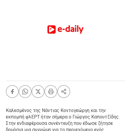
FEEDS
Πάσχα
Eurovision
Retro
Summer
OMG
LOL
A-List
LGBTQI+
Xmas
Καλεσμένος της Νάντιας Κοντογεώργη και την
LIFE
εκπομπή φλΕΡΤ ήταν σήμερα ο Γιώργος Καπουτζίδης.
Στην ενδιαφέρουσα συνέντευξη που έδωσε ζήτησε
Food
Body+Mind
δημόσια μια συγνώμη για το περιεχόμενο ενός