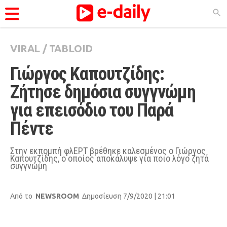
VIRAL
/
TABLOID
ΚΑΤΗΓΟΡΊΕΣ
Γιώργος Καπουτζίδης: 
Ειδήσεις
Ζήτησε δημόσια συγγνώμη 
Θέματα
για επεισόδιο του Παρά 
Videos
Πέντε
Podcasts
Viral
Στην εκπομπή φλΕΡΤ βρέθηκε καλεσμένος ο Γιώργος
Καπουτζίδης, ο οποίος αποκάλυψε για ποιο λόγο ζητά
συγγνώμη
Life
City Guide
Από το
NEWSROOM
Δημοσίευση 7/9/2020 | 21:01
Pop Culture
Agenda