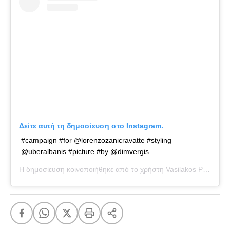
Δείτε αυτή τη δημοσίευση στο Instagram.
#campaign #for @lorenzozanicravatte #styling
@uberalbanis #picture #by @dimvergis
Η δημοσίευση κοινοποιήθηκε από το χρήστη
Vasilakos Panagiotis Official