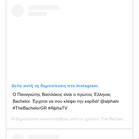
Δείτε αυτή τη δημοσίευση στο Instagram.
Ο Παναγιώτης Βασιλάκος είναι ο πρώτος Έλληνας
Bachelor. Έρχεται να σου κλέψει την καρδιά! @alphatv
#TheBachelorGR #AlphaTV
Η δημοσίευση κοινοποιήθηκε από το χρήστη
The Bachelor GR
(@