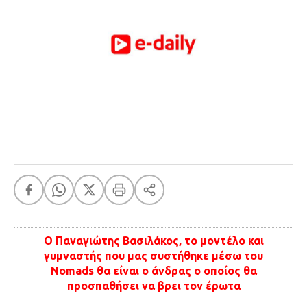
FEEDS
Πάσχα
Eurovision
Retro
Summer
OMG
LOL
A-List
LGBTQI+
Xmas
Ο Παναγιώτης Βασιλάκος, το μοντέλο και
γυμναστής που μας συστήθηκε μέσω του
Nomads θα είναι ο άνδρας ο οποίος θα
LIFE
προσπαθήσει να βρει τον έρωτα
Food
Body+Mind