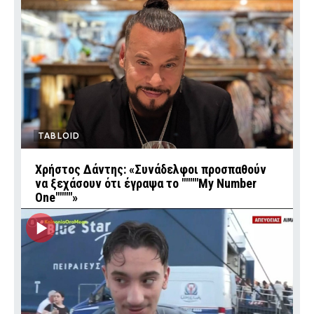
TABLOID
Χρήστος Δάντης: «Συνάδελφοι προσπαθούν
να ξεχάσουν ότι έγραψα το """"My Number
One""""»