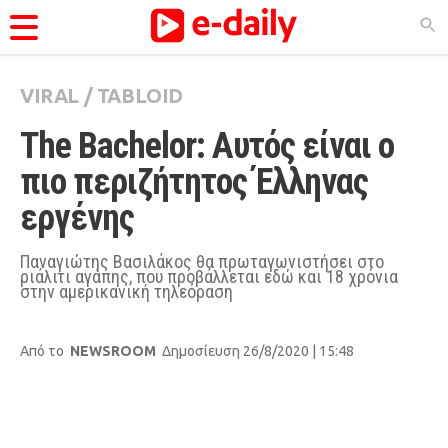
VIRAL
/
TABLOID
ΚΑΤΗΓΟΡΊΕΣ
The Bachelor: Aυτός είναι ο 
Ειδήσεις
πιο περιζήτητος Έλληνας 
Θέματα
εργένης
Videos
Podcasts
Παναγιώτης Βασιλάκος θα πρωταγωνιστήσει στο
ριάλιτι αγάπης, που προβάλλεται εδώ και 18 χρόνια
στην αμερικανική τηλεόραση
Viral
Life
Από το
NEWSROOM
Δημοσίευση 26/8/2020 | 15:48
City Guide
Pop Culture
Agenda