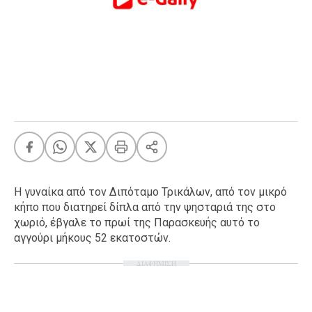
FEEDS
Πάσχα
Eurovision
Retro
Summer
OMG
LOL
A-List
LGBTQI+
Η γυναίκα από τον Διπόταμο Τρικάλων, από τον μικρό
Xmas
κήπο που διατηρεί δίπλα από την ψησταριά της στο
χωριό, έβγαλε το πρωί της Παρασκευής αυτό το
αγγούρι μήκους 52 εκατοστών.
ΔΙΑΦΗΜΙΣΗ
LIFE
Food
Body+Mind