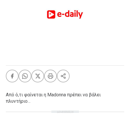
FEEDS
Πάσχα
Eurovision
Retro
Summer
OMG
LOL
A-List
LGBTQI+
Xmas
Από ό,τι φαίνεται η Μadonna πρέπει να βάλει
πλυντήριο…
ΔΙΑΦΗΜΙΣΗ
LIFE
Food
Body+Mind