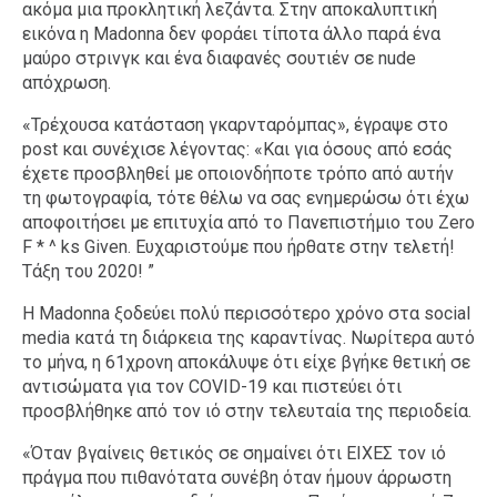
ακόμα μια προκλητική λεζάντα. Στην αποκαλυπτική
εικόνα η Madonna δεν φοράει τίποτα άλλο παρά ένα
μαύρο στρινγκ και ένα διαφανές σουτιέν σε nude
απόχρωση.
«Τρέχουσα κατάσταση γκαρνταρόμπας», έγραψε στο
post και συνέχισε λέγοντας: «Και για όσους από εσάς
έχετε προσβληθεί με οποιονδήποτε τρόπο από αυτήν
τη φωτογραφία, τότε θέλω να σας ενημερώσω ότι έχω
αποφοιτήσει με επιτυχία από το Πανεπιστήμιο του Zero
F * ^ ks Given. Ευχαριστούμε που ήρθατε στην τελετή!
Τάξη του 2020! ”
Η Madonna ξοδεύει πολύ περισσότερο χρόνο στα social
media κατά τη διάρκεια της καραντίνας. Νωρίτερα αυτό
το μήνα, η 61χρονη αποκάλυψε ότι είχε βγήκε θετική σε
αντισώματα για τον COVID-19 και πιστεύει ότι
προσβλήθηκε από τον ιό στην τελευταία της περιοδεία.
«Όταν βγαίνεις θετικός σε σημαίνει ότι ΕΙΧΕΣ τον ιό
πράγμα που πιθανότατα συνέβη όταν ήμουν άρρωστη