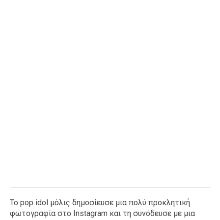
Ταξίδια
Style
Σπίτι
Family
Σχέσεις
AGENDA
Agenda
Επιλογές
Εισιτήρια
Το pop idol μόλις δημοσίευσε μια πολύ προκλητική
φωτογραφία στο Instagram και τη συνόδευσε με μια