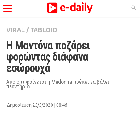
VIRAL
/
TABLOID
ΚΑΤΗΓΟΡΊΕΣ
H Mαντόνα ποζάρει 
Ειδήσεις
φορώντας διάφανα 
Θέματα
εσώρουχά
Videos
Podcasts
Από ό,τι φαίνεται η Μadonna πρέπει να βάλει
πλυντήριο…
Viral
Life
Δημοσίευση 25/5/2020 | 08:46
City Guide
Pop Culture
Agenda