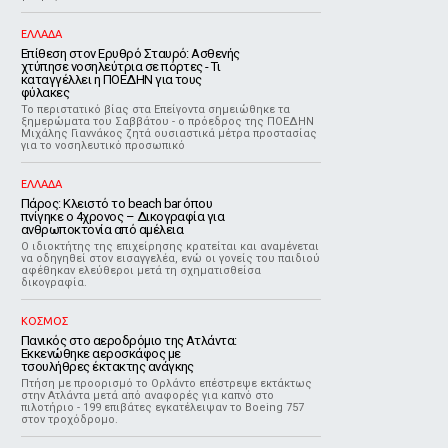
ΕΛΛΑΔΑ
Επίθεση στον Ερυθρό Σταυρό: Ασθενής
χτύπησε νοσηλεύτρια σε πόρτες - Τι
καταγγέλλει η ΠΟΕΔΗΝ για τους
φύλακες
Το περιστατικό βίας στα Επείγοντα σημειώθηκε τα
ξημερώματα του Σαββάτου - ο πρόεδρος της ΠΟΕΔΗΝ
Μιχάλης Γιαννάκος ζητά ουσιαστικά μέτρα προστασίας
για το νοσηλευτικό προσωπικό
ΕΛΛΑΔΑ
Πάρος: Κλειστό το beach bar όπου
πνίγηκε ο 4χρονος – Δικογραφία για
ανθρωποκτονία από αμέλεια
Ο ιδιοκτήτης της επιχείρησης κρατείται και αναμένεται
να οδηγηθεί στον εισαγγελέα, ενώ οι γονείς του παιδιού
αφέθηκαν ελεύθεροι μετά τη σχηματισθείσα
δικογραφία.
ΚΟΣΜΟΣ
Πανικός στο αεροδρόμιο της Ατλάντα:
Εκκενώθηκε αεροσκάφος με
τσουλήθρες έκτακτης ανάγκης
Πτήση με προορισμό το Ορλάντο επέστρεψε εκτάκτως
στην Ατλάντα μετά από αναφορές για καπνό στο
πιλοτήριο - 199 επιβάτες εγκατέλειψαν το Boeing 757
στον τροχόδρομο.