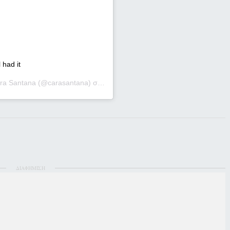
l had it
ra Santana
(@carasantana) στις
2 Απρ, 2020 στις 6:36 μμ PDT
ΔΙΑΦΗΜΙΣΗ