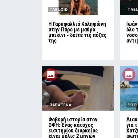
TABLOID
TAB
Η Γαρυφαλλιά Καληφώνη
Ιωάν
στην Πάρο με μαύρο
όλο 
μπικίνι ‑ δείτε τις πόζες
νοσο
της
αντι
ΠΑΡΑΞΕΝΑ
SOCI
Φοβερή ιστορία στον
Διακ
ΟΦΗ: Ένας κάτοχος
για 
εισιτηρίου διαρκείας
Χατζ
είναι μόλις 2 μηνών
φωτο