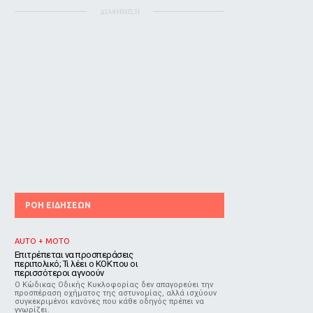
ΔΙΑΦΗΜΙΣΗ
ΡΟΗ ΕΙΔΗΣΕΩΝ
AUTO + MOTO
Επιτρέπεται να προσπεράσεις
περιπολικό; Τι λέει ο ΚΟΚ που οι
περισσότεροι αγνοούν
Ο Κώδικας Οδικής Κυκλοφορίας δεν απαγορεύει την
προσπέραση οχήματος της αστυνομίας, αλλά ισχύουν
συγκεκριμένοι κανόνες που κάθε οδηγός πρέπει να
γνωρίζει.