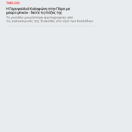
TABLOID
Η Γαρυφαλλιά Καληφώνη στην Πάρο με
μαύρο μπικίνι - δείτε τις πόζες της
Το μοντέλο μοιράστηκε φωτογραφίες από
τις καλοκαιρινές της διακοπές στο νησί των Κυκλάδων