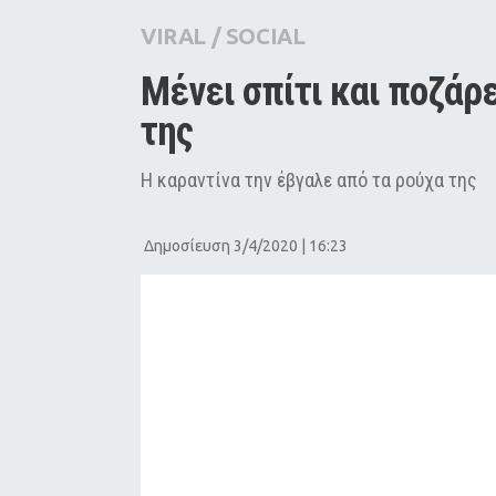
City Guide
VIRAL
/
SOCIAL
Pop Culture
Μένει σπίτι και ποζάρ
Agenda
της
Η καραντίνα την έβγαλε από τα ρούχα της
Δημοσίευση 3/4/2020 | 16:23