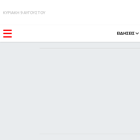
ΚΥΡΙΑΚΗ 9 ΑΥΓΟΥΣΤΟΥ
ΕΙΔΗΣΕΙΣ
ΚΑΤΗΓΟΡΊΕΣ
FEEDS
Ειδήσεις
Πάσχ
Θέματα
Retro
Videos
OMG
Podcasts
A-Lis
Viral
Xmas
Life