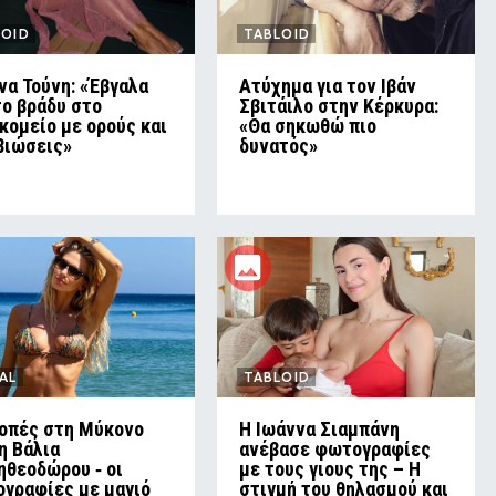
LOID
TABLOID
να Τούνη: «Έβγαλα
Ατύχημα για τον Ιβάν
το βράδυ στο
Σβιτάιλο στην Κέρκυρα:
κομείο με ορούς και
«Θα σηκωθώ πιο
βιώσεις»
δυνατός»
AL
TABLOID
οπές στη Μύκονο
H Ιωάννα Σιαμπάνη
τη Βάλια
ανέβασε φωτογραφίες
ηθεοδώρου ‑ οι
με τους γιους της – Η
γραφίες με μαγιό
στιγμή του θηλασμού και