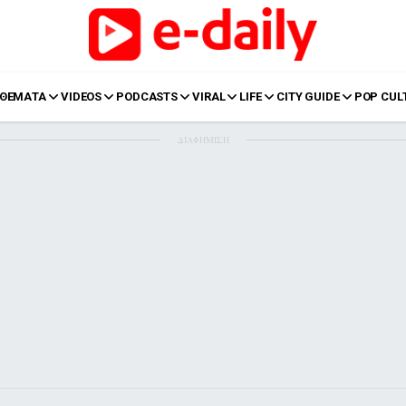
ΘΕΜΑΤΑ
VIDEOS
PODCASTS
VIRAL
LIFE
CITY GUIDE
POP CUL
ΔΙΑΦΗΜΙΣΗ
LIFE
Food
Body+Mind
α
Eurovision
Ταξίδια
Style
Summer
Σπίτι
Family
LOL
Σχέσεις
t
LGBTQI+