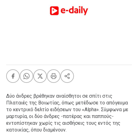
FEEDS
Πάσχα
Eurovision
Retro
Summer
OMG
LOL
A-List
LGBTQI+
Xmas
Δύο άνδρες βρέθηκαν αναίσθητοι σε σπίτι στις
Πλαταιές της Βοιωτίας, όπως μετέδωσε το απόγευμα
το κεντρικό δελτίο ειδήσεων του «Alpha». Σύμφωνα με
μαρτυρία, οι δύο άνδρες -πατέρας και παππούς-
LIFE
εντοπίστηκαν χωρίς τις αισθήσεις τους εντός της
κατοικίας, όπου διαμένουν.
Food
Body+Mind