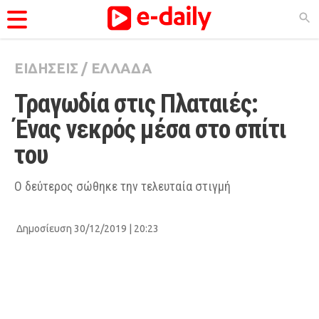
ΕΙΔΗΣΕΙΣ
/
ΕΛΛΑΔΑ
ΚΑΤΗΓΟΡΊΕΣ
Τραγωδία στις Πλαταιές: 
Ειδήσεις
Ένας νεκρός μέσα στο σπίτι 
Θέματα
του
Videos
Podcasts
Ο δεύτερος σώθηκε την τελευταία στιγμή
Viral
Δημοσίευση 30/12/2019 | 20:23
Life
City Guide
Pop Culture
Agenda