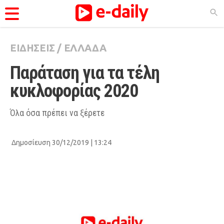
ΕΙΔΗΣΕΙΣ
/
ΕΛΛΑΔΑ
ΚΑΤΗΓΟΡΊΕΣ
Παράταση για τα τέλη 
Ειδήσεις
κυκλοφορίας 2020 
Θέματα
Videos
Όλα όσα πρέπει να ξέρετε
Podcasts
Δημοσίευση 30/12/2019 | 13:24
Viral
Life
City Guide
Pop Culture
Agenda