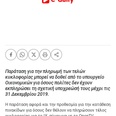
FEEDS
Πάσχα
Eurovision
Retro
Summer
OMG
LOL
A-List
LGBTQI+
Παράταση για την πληρωμή των τελών
κυκλοφορίας μπορεί να δοθεί από το υπουργείο
Xmas
Οικονομικών για όσους πολίτες δεν έχουν
εκπληρώσει τη σχετική υποχρεώσή τους μέχρι τις
31 Δεκεμβρίου 2019.
LIFE
Η παράταση αφορά και την προθεσμία για την κατάθεση
πινακίδων για όσους δεν θέλουν να πληρώσουν τέλος
Food
Body+Mind
κυκλοφορίας για το ΙΧ, σύμφωνα με το OpenTV.