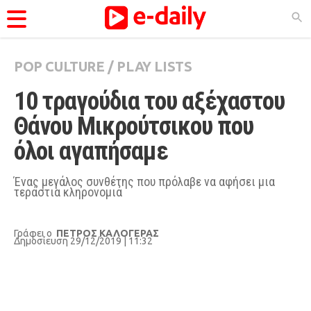
POP CULTURE
/
PLAY LISTS
ΚΑΤΗΓΟΡΊΕΣ
10 τραγούδια του αξέχαστου 
Ειδήσεις
Θάνου Μικρούτσικου που 
Θέματα
όλοι αγαπήσαμε
Videos
Podcasts
Ένας μεγάλος συνθέτης που πρόλαβε να αφήσει μια
τεράστια κληρονομιά
Viral
Life
Γράφει ο
ΠΕΤΡΟΣ ΚΑΛΟΓΕΡΑΣ
Δημοσίευση 29/12/2019 | 11:32
City Guide
Pop Culture
Agenda