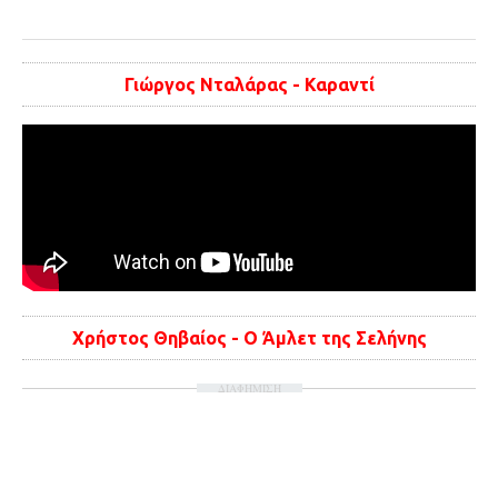
Γιώργος Νταλάρας - Καραντί
Χρήστος Θηβαίος - Ο Άμλετ της Σελήνης
ΔΙΑΦΗΜΙΣΗ