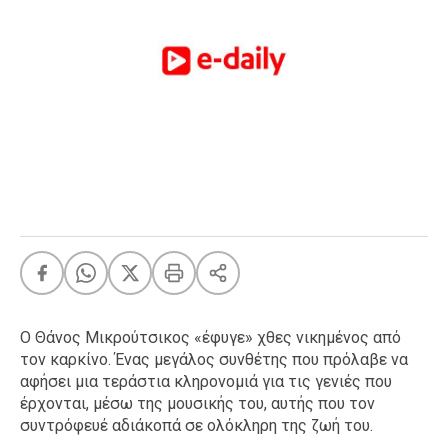
FEEDS
Πάσχα
Eurovision
Retro
Summer
OMG
LOL
A-List
LGBTQI+
Xmas
Ο Θάνος Μικρούτσικος «έφυγε» χθες νικημένος από
τον καρκίνο. Ένας μεγάλος συνθέτης που πρόλαβε να
αφήσει μια τεράστια κληρονομιά για τις γενιές που
LIFE
έρχονται, μέσω της μουσικής του, αυτής που τον
συντρόφευέ αδιάκοπά σε ολόκληρη της ζωή του.
Food
Body+Mind