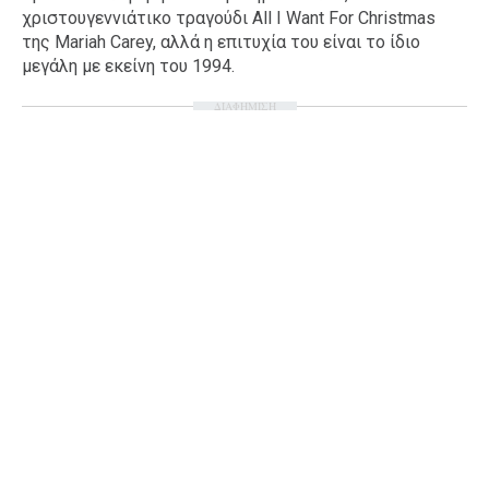
χριστουγεννιάτικο τραγούδι All I Want For Christmas
Ταξίδια
Style
της Mariah Carey, αλλά η επιτυχία του είναι το ίδιο
Σπίτι
Family
μεγάλη με εκείνη του 1994.
Σχέσεις
ΔΙΑΦΗΜΙΣΗ
AGENDA
Agenda
Επιλογές
Εισιτήρια