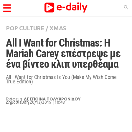
POP CULTURE
/
XMAS
ΚΑΤΗΓΟΡΊΕΣ
All I Want for Christmas: Η 
Ειδήσεις
Mariah Carey επέστρεψε με 
Θέματα
ένα βίντεο κλιπ υπερθέαμα 
Videos
Podcasts
All I Want for Christmas Is You (Make My Wish Come
True Edition)
Viral
Life
Γράφει η
ΔΕΣΠΟΙΝΑ ΠΟΛΥΧΡΟΝΙΔΟΥ
Δημοσίευση 20/12/2019 | 10:48
City Guide
Pop Culture
Agenda