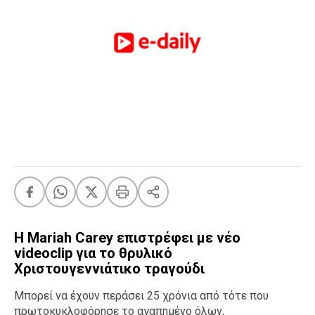
FEEDS
Πάσχα
Eurovision
Retro
Summer
OMG
LOL
A-List
LGBTQI+
Xmas
Η Mariah Carey επιστρέφει με νέο
videoclip για το θρυλικό
Χριστουγεννιάτικο τραγούδι
LIFE
Mπορεί να έχουν περάσει 25 χρόνια από τότε που
Food
Body+Mind
πρωτοκυκλοφόρησε το αγαπημένο όλων,