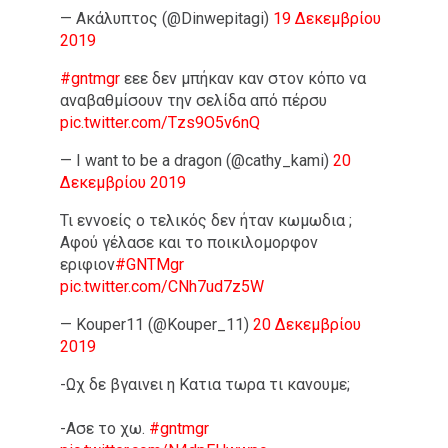
— Ακάλυπτος (@Dinwepitagi)
19 Δεκεμβρίου
2019
#gntmgr
εεε δεν μπήκαν καν στον κόπο να
αναβαθμίσουν την σελίδα από πέρσυ
pic.twitter.com/Tzs9O5v6nQ
— I want to be a dragon (@cathy_kami)
20
Δεκεμβρίου 2019
Τι εννοείς ο τελικός δεν ήταν κωμωδια ;
Αφού γέλασε και το ποικιλομορφον
εριφιον
#GNTMgr
pic.twitter.com/CNh7ud7z5W
— Kouper11 (@Kouper_11)
20 Δεκεμβρίου
2019
-Ωχ δε βγαινει η Κατια τωρα τι κανουμε;
-Ασε το χω.
#gntmgr