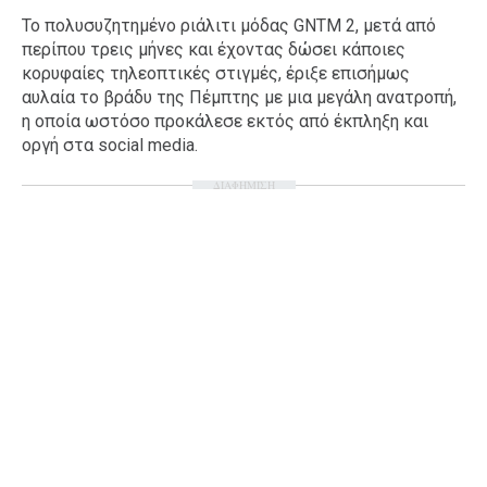
Το πολυσυζητημένο ριάλιτι μόδας GNTM 2, μετά από
Ταξίδια
Style
περίπου τρεις μήνες και έχοντας δώσει κάποιες
Σπίτι
Family
κορυφαίες τηλεοπτικές στιγμές, έριξε επισήμως
αυλαία το βράδυ της Πέμπτης με μια μεγάλη ανατροπή,
Σχέσεις
η οποία ωστόσο προκάλεσε εκτός από έκπληξη και
οργή στα social media.
ΔΙΑΦΗΜΙΣΗ
AGENDA
Agenda
Επιλογές
Εισιτήρια