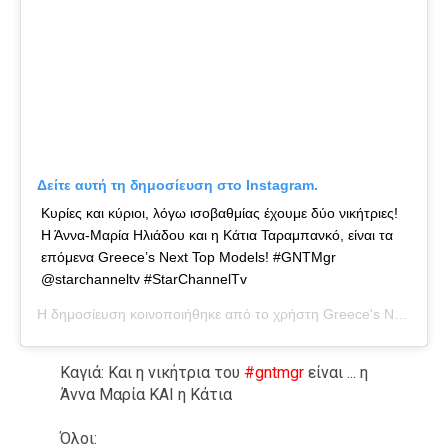
Δείτε αυτή τη δημοσίευση στο Instagram.
Κυρίες και κύριοι, λόγω ισοβαθμίας έχουμε δύο νικήτριες!
Η Άννα-Μαρία Ηλιάδου και η Κάτια Ταραμπανκό, είναι τα
επόμενα Greece’s Next Top Models! #GNTMgr
@starchanneltv #StarChannelTv
Η δημοσίευση κοινοποιήθηκε από το χρήστη
Greece's Next Top Model
Καγιά: Και η νικήτρια του
#gntmgr
είναι ... η
Άννα Μαρία ΚΑΙ η Κάτια
Όλοι: