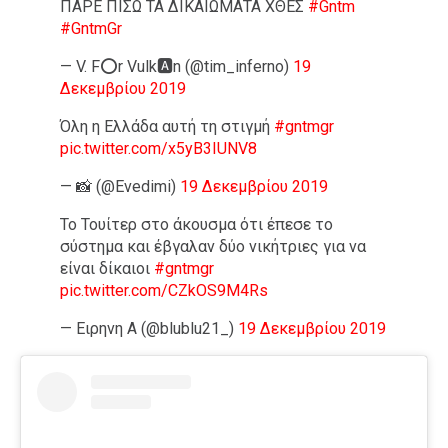
ΠΑΡΕ ΠΙΣΩ ΤΑ ΔΙΚΑΙΩΜΑΤΑ ΧΘΕΣ
#Gntm
#GntmGr
— V. F⭕r Vulk🅰️n (@tim_inferno)
19
Δεκεμβρίου 2019
Όλη η Ελλάδα αυτή τη στιγμή
#gntmgr
pic.twitter.com/x5yB3IUNV8
— 📸 (@Evedimi)
19 Δεκεμβρίου 2019
Το Τουίτερ στο άκουσμα ότι έπεσε το
σύστημα και έβγαλαν δύο νικήτριες για να
είναι δίκαιοι
#gntmgr
pic.twitter.com/CZkOS9M4Rs
— Ειρηνη A (@blublu21_)
19 Δεκεμβρίου 2019