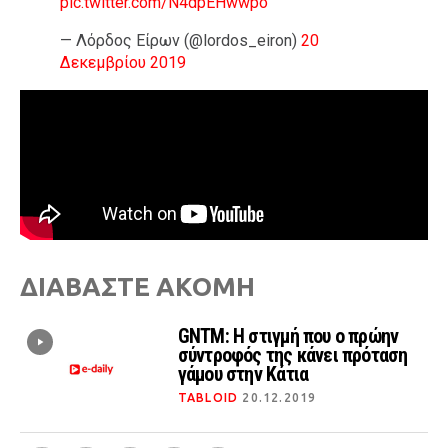
pic.twitter.com/N4dpEHwwpo
— Λόρδος Είρων (@lordos_eiron)
20
Δεκεμβρίου 2019
ΔΙΑΒΑΣΤΕ ΑΚΟΜΗ
GNTM: Η στιγμή που ο πρώην
σύντροφός της κάνει πρόταση
γάμου στην Κάτια
TABLOID
20.12.2019