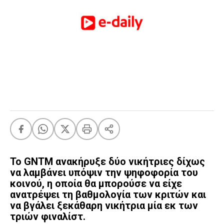
FEEDS
Πάσχα
Eurovision
Retro
Summer
OMG
LOL
A-List
LGBTQI+
Xmas
Το GNTM ανακήρυξε δύο νικήτριες δίχως
να λαμβάνει υπόψιν την ψηφοφορία του
κοινού, η οποία θα μπορούσε να είχε
ανατρέψει τη βαθμολογία των κριτών και
LIFE
να βγάλει ξεκάθαρη νικήτρια μία εκ των
τριών φιναλίστ.
Food
Body+Mind