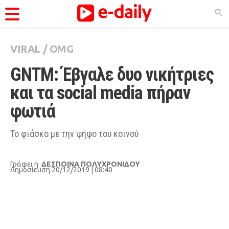
VIRAL
/
OMG
ΚΑΤΗΓΟΡΊΕΣ
GNTM: Έβγαλε δυο νικήτριες 
Ειδήσεις
και τα social media πήραν 
Θέματα
φωτιά
Videos
Podcasts
Το φιάσκο με την ψήφο του κοινού
Viral
Γράφει η
ΔΕΣΠΟΙΝΑ ΠΟΛΥΧΡΟΝΙΔΟΥ
Life
Δημοσίευση 20/12/2019 | 08:40
City Guide
Pop Culture
Agenda