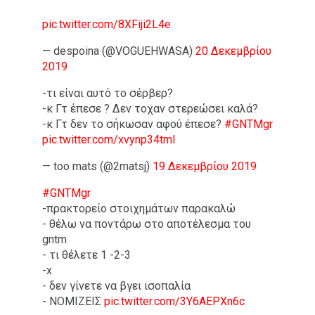
pic.twitter.com/8XFiji2L4e
— despoina (@VOGUEHWASA)
20 Δεκεμβρίου
2019
-τι είναι αυτό το σέρβερ?
-κ Γτ έπεσε ? Δεν τοχαν στερεώσει καλά?
-κ Γτ δεν το σήκωσαν αφού έπεσε?
#GNTMgr
pic.twitter.com/xvynp34tml
— too mats (@2matsj)
19 Δεκεμβρίου 2019
#GNTMgr
-πρακτορείο στοιχημάτων παρακαλώ
- θέλω να ποντάρω στο αποτέλεσμα του
gntm
- τι θέλετε 1 -2-3
-x
- δεν γίνετε να βγει ισοπαλία
- ΝΟΜΙΖΕΙΣ
pic.twitter.com/3Y6AEPXn6c