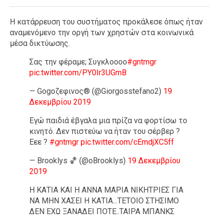
Η κατάρρευση του συστήματος προκάλεσε όπως ήταν
αναμενόμενο την οργή των χρηστών στα κοινωνικά
μέσα δικτύωσης.
Σας την φέραμε; Συγκλοοοο
#gntmgr
pic.twitter.com/PY0Ir3UGmB
— Gogoζεφινος® (@Giorgosstefano2)
19
Δεκεμβρίου 2019
Εγώ παιδιά έβγαλα μια πρίζα να φορτίσω το
κινητό. Δεν πιστεύω να ήταν του σέρβερ ?
Εεε ?
#gntmgr
pic.twitter.com/cEmdjXC5ff
— Brooklys 🏀 (@oBrooklys)
19 Δεκεμβρίου
2019
Η ΚΑΤΙΑ ΚΑΙ Η ΑΝΝΑ ΜΑΡΙΑ ΝΙΚΗΤΡΙΕΣ ΓΙΑ
ΝΑ ΜΗΝ ΧΑΣΕΙ Η ΚΑΤΙΑ...ΤΕΤΟΙΟ ΣΤΗΣΙΜΟ
ΔΕΝ ΕΧΩ ΞΑΝΑΔΕΙ ΠΟΤΕ..ΤΑΙΡΑ ΜΠΑΝΚΣ