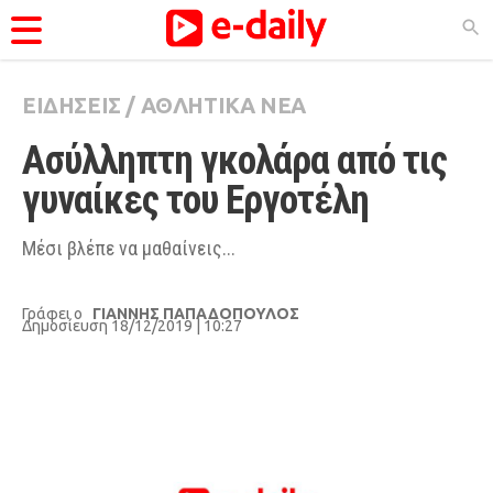
ΕΙΔΗΣΕΙΣ
/
ΑΘΛΗΤΙΚΑ ΝΕΑ
ΚΑΤΗΓΟΡΊΕΣ
Ασύλληπτη γκολάρα από τις 
Ειδήσεις
γυναίκες του Εργοτέλη
Θέματα
Videos
Μέσι βλέπε να μαθαίνεις...
Podcasts
Γράφει ο
ΓΙΑΝΝΗΣ ΠΑΠΑΔΟΠΟΥΛΟΣ
Viral
Δημοσίευση 18/12/2019 | 10:27
Life
City Guide
Pop Culture
Agenda