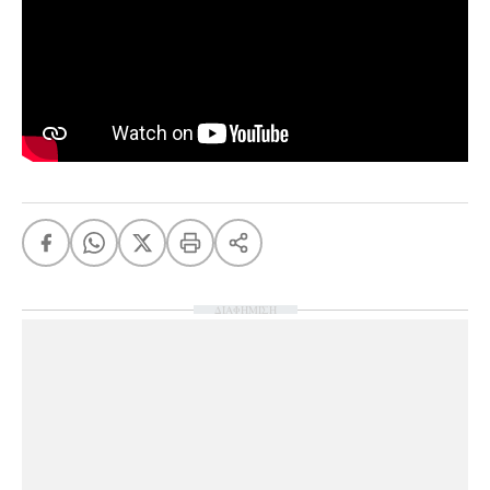
Ταξίδια
Style
Σπίτι
Family
Σχέσεις
AGENDA
Agenda
Επιλογές
Εισιτήρια
ΔΙΑΦΗΜΙΣΗ