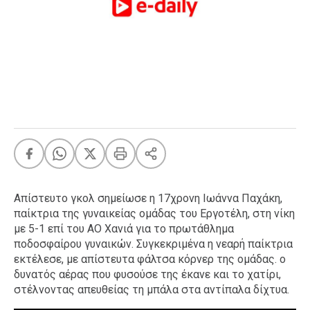
FEEDS
Πάσχα
Eurovision
Retro
Summer
OMG
LOL
A-List
LGBTQI+
Απίστευτο γκολ σημείωσε η 17χρονη Ιωάννα Παχάκη,
Xmas
παίκτρια της γυναικείας ομάδας του Εργοτέλη, στη νίκη
με 5-1 επί του ΑΟ Χανιά για το πρωτάθλημα
ποδοσφαίρου γυναικών. Συγκεκριμένα η νεαρή παίκτρια
εκτέλεσε, με απίστευτα φάλτσα κόρνερ της ομάδας. ο
δυνατός αέρας που φυσούσε της έκανε και το χατίρι,
LIFE
στέλνοντας απευθείας τη μπάλα στα αντίπαλα δίχτυα.
Food
Body+Mind