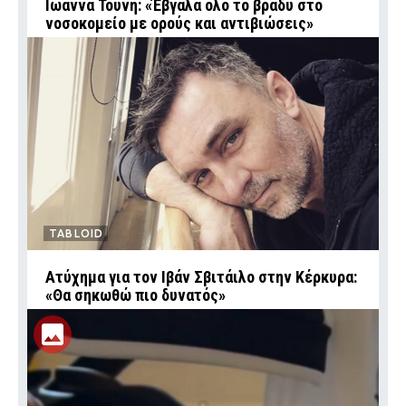
Ιωάννα Τούνη: «Έβγαλα όλο το βράδυ στο
νοσοκομείο με ορούς και αντιβιώσεις»
TABLOID
Ατύχημα για τον Ιβάν Σβιτάιλο στην Κέρκυρα:
«Θα σηκωθώ πιο δυνατός»