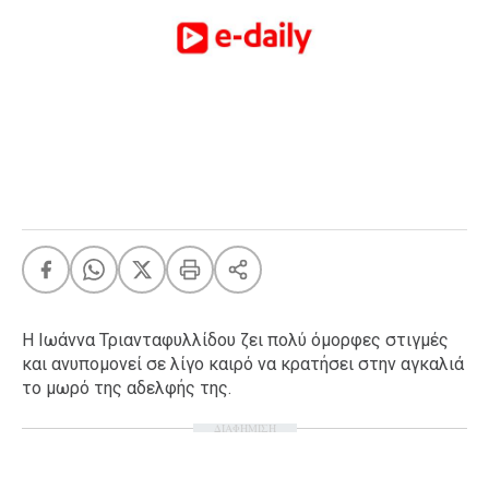
FEEDS
Πάσχα
Eurovision
Retro
Summer
OMG
LOL
A-List
LGBTQI+
Xmas
Η Ιωάννα Τριανταφυλλίδου ζει πολύ όμορφες στιγμές
και ανυπομονεί σε λίγο καιρό να κρατήσει στην αγκαλιά
το μωρό της αδελφής της.
ΔΙΑΦΗΜΙΣΗ
LIFE
Food
Body+Mind