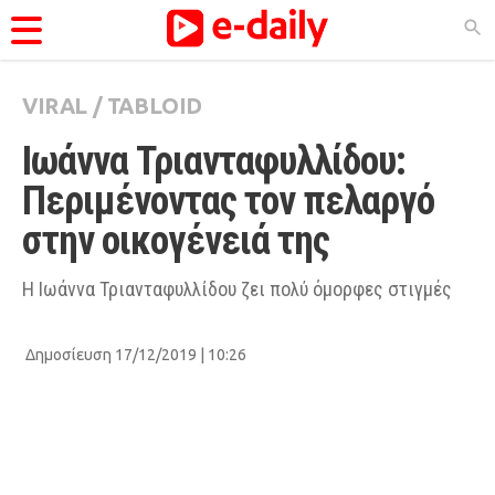
VIRAL
/
TABLOID
ΚΑΤΗΓΟΡΊΕΣ
Ιωάννα Τριανταφυλλίδου: 
Ειδήσεις
Περιμένοντας τον πελαργό 
Θέματα
στην οικογένειά της
Videos
Podcasts
Η Ιωάννα Τριανταφυλλίδου ζει πολύ όμορφες στιγμές
Viral
Δημοσίευση 17/12/2019 | 10:26
Life
City Guide
Pop Culture
Agenda