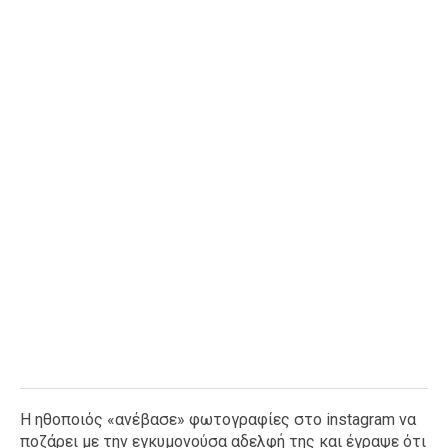
Ταξίδια
Style
Σπίτι
Family
Σχέσεις
AGENDA
Agenda
Επιλογές
Εισιτήρια
Η ηθοποιός «ανέβασε» φωτογραφίες στο instagram να
ποζάρει με την εγκυμονούσα αδελφή της και έγραψε ότι