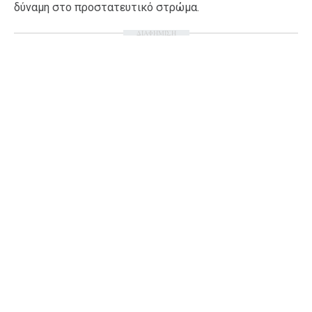
δύναμη στο προστατευτικό στρώμα.
Ταξίδια
Style
ΔΙΑΦΗΜΙΣΗ
Σπίτι
Family
Σχέσεις
AGENDA
Agenda
Επιλογές
Εισιτήρια