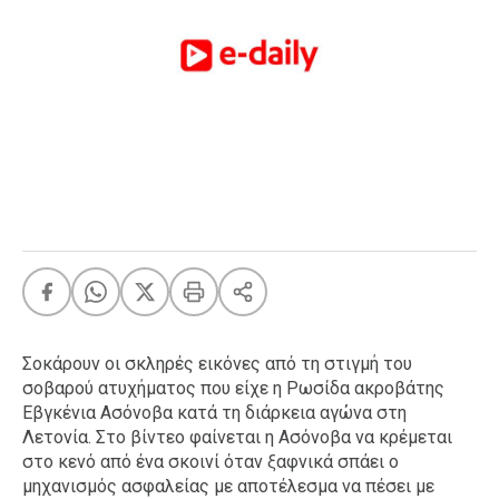
FEEDS
Πάσχα
Eurovision
Retro
Summer
OMG
LOL
A-List
LGBTQI+
Xmas
Σοκάρουν οι σκληρές εικόνες από τη στιγμή του
σοβαρού ατυχήματος που είχε η Ρωσίδα ακροβάτης
Εβγκένια Ασόνοβα κατά τη διάρκεια αγώνα στη
Λετονία. Στο βίντεο φαίνεται η Ασόνοβα να κρέμεται
LIFE
στο κενό από ένα σκοινί όταν ξαφνικά σπάει ο
μηχανισμός ασφαλείας με αποτέλεσμα να πέσει με
Food
Body+Mind