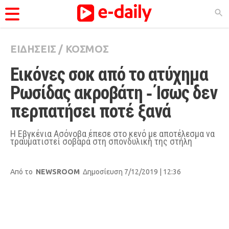
ΕΙΔΗΣΕΙΣ
/
ΚΟΣΜΟΣ
ΚΑΤΗΓΟΡΊΕΣ
Εικόνες σοκ από το ατύχημα 
Ειδήσεις
Ρωσίδας ακροβάτη ‑ Ίσως δεν 
Θέματα
περπατήσει ποτέ ξανά
Videos
Podcasts
Η Εβγκένια Ασόνοβα έπεσε στο κενό με αποτέλεσμα να
τραυματιστεί σοβαρά στη σπονδυλική της στήλη
Viral
Life
Από το
NEWSROOM
Δημοσίευση 7/12/2019 | 12:36
City Guide
Pop Culture
Agenda