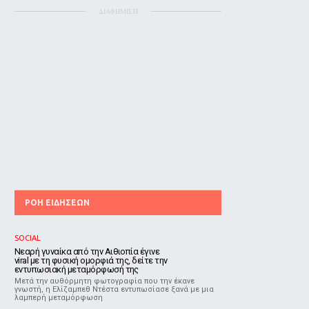
ΔΙΑΦΗΜΙΣΗ
ΡΟΗ ΕΙΔΗΣΕΩΝ
SOCIAL
Νεαρή γυναίκα από την Αιθιοπία έγινε
viral με τη φυσική ομορφιά της, δείτε την
εντυπωσιακή μεταμόρφωσή της
Μετά την αυθόρμητη φωτογραφία που την έκανε
γνωστή, η Ελίζαμπεθ Ντέστα εντυπωσίασε ξανά με μια
λαμπερή μεταμόρφωση