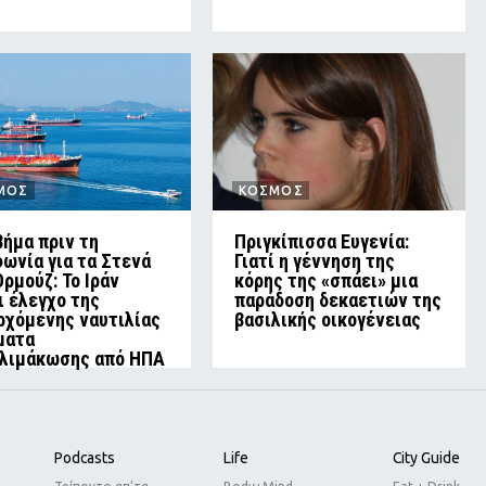
ΜΟΣ
ΚΟΣΜΟΣ
βήμα πριν τη
Πριγκίπισσα Ευγενία:
ωνία για τα Στενά
Γιατί η γέννηση της
Ορμούζ: Το Ιράν
κόρης της «σπάει» μια
ι έλεγχο της
παράδοση δεκαετιών της
ρχόμενης ναυτιλίας
βασιλικής οικογένειας
ματα
λιμάκωσης από ΗΠΑ
Podcasts
Life
City Guide