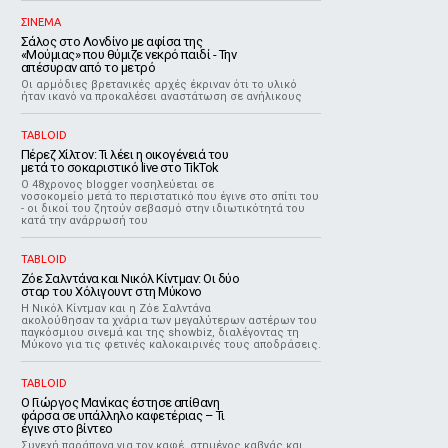
ΣΙΝΕΜΑ
Σάλος στο Λονδίνο με αφίσα της
«Μούμιας» που θύμιζε νεκρό παιδί - Την
απέσυραν από το μετρό
Οι αρμόδιες βρετανικές αρχές έκριναν ότι το υλικό
ήταν ικανό να προκαλέσει αναστάτωση σε ανήλικους
TABLOID
Πέρεζ Χίλτον: Τι λέει η οικογένειά του
μετά το σοκαριστικό live στο TikTok
Ο 48χρονος blogger νοσηλεύεται σε
νοσοκομείο μετά το περιστατικό που έγινε στο σπίτι του
- οι δικοί του ζητούν σεβασμό στην ιδιωτικότητά του
κατά την ανάρρωσή του
TABLOID
Ζόε Σαλντάνα και Νικόλ Κίντμαν: Οι δύο
σταρ του Χόλιγουντ στη Μύκονο
Η Νικόλ Κίντμαν και η Ζόε Σαλντάνα
ακολούθησαν τα χνάρια των μεγαλύτερων αστέρων του
παγκόσμιου σινεμά και της showbiz, διαλέγοντας τη
Μύκονο για τις φετινές καλοκαιρινές τους αποδράσεις.
TABLOID
Ο Γιώργος Μανίκας έστησε απίθανη
φάρσα σε υπάλληλο καφετέριας – Τι
έγινε στο βίντεο
Συνεχή παράπονα για τον καφέ, στημένος καβγάς και