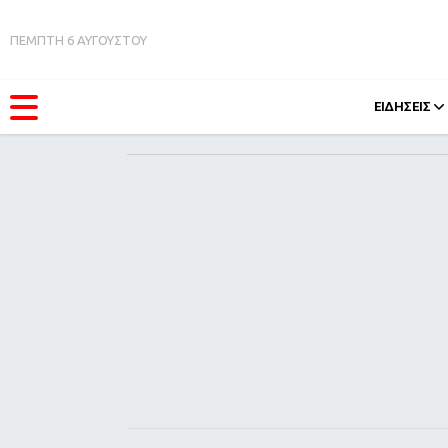
ΠΕΜΠΤΗ 6 ΑΥΓΟΥΣΤΟΥ
ΕΙΔΗΣΕΙΣ
ΚΑΤΗΓΟΡΊΕΣ
FEEDS
Ειδήσεις
Πάσχ
Θέματα
Retro
Videos
OMG
Podcasts
A-Lis
Viral
Xmas
Life