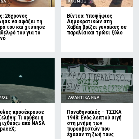
ΑΔΑ
ΚΟΣΜΟΣ
ς: 26χρονος
Βίντεο: Υποψήφιος
λησε να σφάξει τη
Δημοκρατικών στη
ρα του και χτύπησε
Χαβάη βρίζει γυναίκες σε
αδελφό του για το
παραλία και τρώει ξύλο
νό
ΜΟΣ
ΑΘΛΗΤΙΚΑ ΝΕΑ
υλος προσέκρουσε
Παναθηναϊκός – ΤΣΣΚΑ
Σελήνη: Τι κρύβει η
1948: Ενός λεπτού σιγή
ή ιχθύος» από NASA
στη μνήμη των
SpaceX;
πυροσβεστών που
έχασαν τη ζωή τους