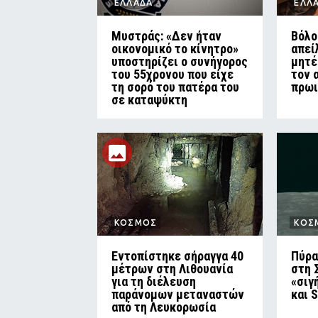
ΕΛΛΑΔΑ
ΕΛΛ
Μυστράς: «Δεν ήταν
Βόλο
οικονομικό το κίνητρο»
απεί
υποστηρίζει ο συνήγορος
μητέ
του 55χρονου που είχε
τον 
τη σορό του πατέρα του
πρωι
σε καταψύκτη
ΚΟΣΜΟΣ
ΚΟΣ
Εντοπίστηκε σήραγγα 40
Πύρα
μέτρων στη Λιθουανία
στη 
για τη διέλευση
«σιγ
παράνομων μεταναστών
και 
από τη Λευκορωσία