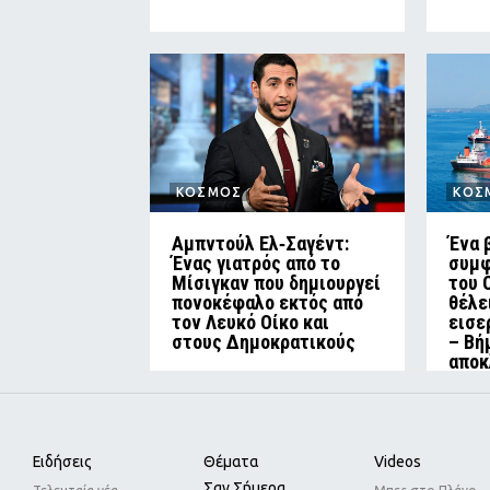
ΚΟΣΜΟΣ
ΚΟΣ
Αμπντούλ Ελ‑Σαγέντ:
Ένα 
Ένας γιατρός από το
συμφ
Μίσιγκαν που δημιουργεί
του 
πονοκέφαλο εκτός από
θέλε
τον Λευκό Οίκο και
εισε
στους Δημοκρατικούς
– Βή
αποκ
Ειδήσεις
Θέματα
Videos
Σαν Σήμερα