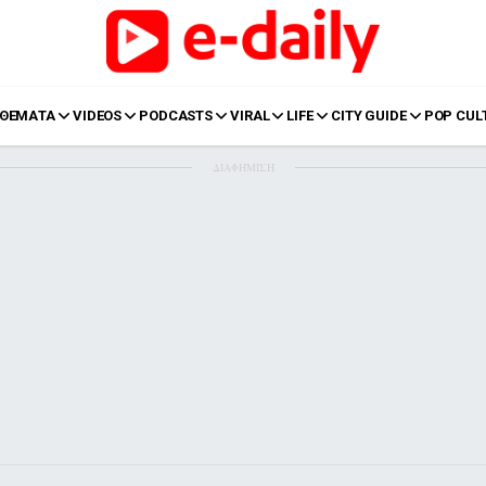
ΘΕΜΑΤΑ
VIDEOS
PODCASTS
VIRAL
LIFE
CITY GUIDE
POP CUL
ΔΙΑΦΗΜΙΣΗ
LIFE
Food
Body+Mind
α
Eurovision
Ταξίδια
Style
Summer
Σπίτι
Family
LOL
Σχέσεις
t
LGBTQI+