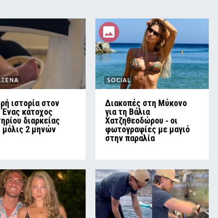
ΑΞΕΝΑ
SOCIAL
ρή ιστορία στον
Διακοπές στη Μύκονο
 Ένας κάτοχος
για τη Βάλια
τηρίου διαρκείας
Χατζηθεοδώρου ‑ οι
ι μόλις 2 μηνών
φωτογραφίες με μαγιό
στην παραλία