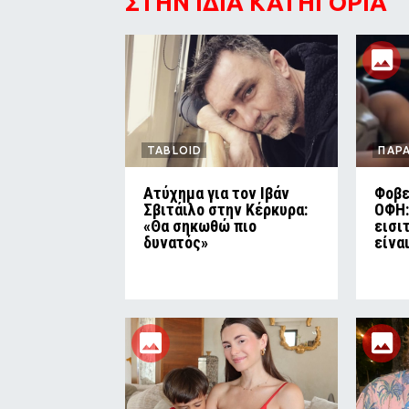
ΣΤΗΝ ΙΔΙΑ ΚΑΤΗΓΟΡΙΑ
TABLOID
ΠΑΡ
Ατύχημα για τον Ιβάν
Φοβε
Σβιτάιλο στην Κέρκυρα:
ΟΦΗ:
«Θα σηκωθώ πιο
εισι
δυνατός»
είνα