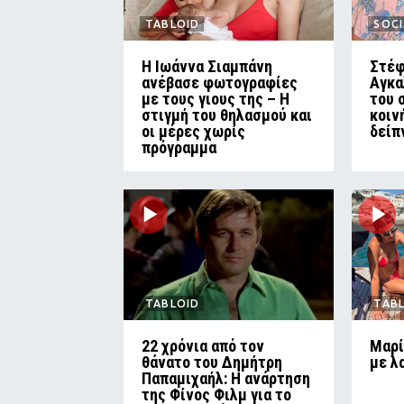
TABLOID
SOCI
H Ιωάννα Σιαμπάνη
Στέφ
ανέβασε φωτογραφίες
Αγκα
με τους γιους της – Η
του 
στιγμή του θηλασμού και
κοιν
οι μέρες χωρίς
δείπ
πρόγραμμα
TABLOID
TAB
22 χρόνια από τον
Μαρί
θάνατο του Δημήτρη
με λ
Παπαμιχαήλ: Η ανάρτηση
της Φίνος Φιλμ για το