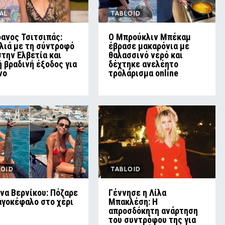
AL
TABLOID
ανος Τσιτσιπάς:
Ο Μπρούκλιν Μπέκαμ
λιά με τη σύντροφό
έβρασε μακαρόνια με
στην Ελβετία και
θαλασσινό νερό και
ή βραδινή έξοδος για
δέχτηκε ανελέητο
νο
τρολάρισμα online
LOID
TABLOID
να Βερνίκου: Πόζαρε
Γέννησε η Λίλα
αγοκέφαλο στο χέρι
Μπακλέση: Η
απροσδόκητη ανάρτηση
του συντρόφου της για