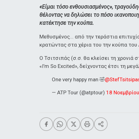
«Είμαι τόσο ενθουσιασμένος», τραγούδη
θέλοντας να δηλώσει το πόσο ικανοποιη
κατέκτησε την κούπα.
Μεθυσμένος... από την τεράστια επιτυχί
κρατώντας στα χέρια του την κούπα του 
Ο Τσιτσιπάς (σ.σ. θα κλείσει τη χρονιά 
«I’m So Excited», δείχνοντας έτσι τη μεγ
One very happy man 🤣
@StefTsitsipa
— ATP Tour (@atptour)
18 Νοεμβρίο