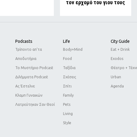
τον ερχομό του γιου τους
Podcasts
Life
City Guide
Τρίποντο απ'τα
Body+Mind
Eat + Drink
Αποδυτήρια
Food
Exodos
Το Μυστήριο Podcast
Ταξίδια
Θέατρο + Τέχν
Διλήμματα Podcast
Σχέσεις
Urban
Ας Έστελνε
Σπίτι
Agenda
Κλαμπ Γυναικών
Family
Λατρεύτηκαν Σαν Θεοί
Pets
Living
Style