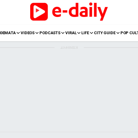
ΘΕΜΑΤΑ
VIDEOS
PODCASTS
VIRAL
LIFE
CITY GUIDE
POP CUL
ΔΙΑΦΗΜΙΣΗ
LIFE
Food
Body+Mind
α
Eurovision
Ταξίδια
Style
Summer
Σπίτι
Family
LOL
Σχέσεις
t
LGBTQI+