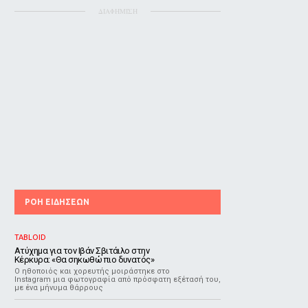
ΔΙΑΦΗΜΙΣΗ
ΡΟΗ ΕΙΔΗΣΕΩΝ
TABLOID
Ατύχημα για τον Ιβάν Σβιτάιλο στην
Κέρκυρα: «Θα σηκωθώ πιο δυνατός»
Ο ηθοποιός και χορευτής μοιράστηκε στο
Instagram μια φωτογραφία από πρόσφατη εξέτασή του,
με ένα μήνυμα θάρρους