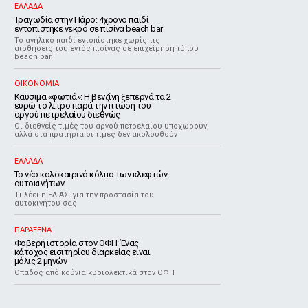
ΕΛΛΑΔΑ
Τραγωδία στην Πάρο: 4χρονο παιδί
εντοπίστηκε νεκρό σε πισίνα beach bar
Το ανήλικο παιδί εντοπίστηκε χωρίς τις
αισθήσεις του εντός πισίνας σε επιχείρηση τύπου
beach bar.
ΟΙΚΟΝΟΜΙΑ
Καύσιμα «φωτιά»: Η βενζίνη ξεπερνά τα 2
ευρώ το λίτρο παρά την πτώση του
αργού πετρελαίου διεθνώς
Οι διεθνείς τιμές του αργού πετρελαίου υποχωρούν,
αλλά στα πρατήρια οι τιμές δεν ακολουθούν
ΕΛΛΑΔΑ
Το νέο καλοκαιρινό κόλπο των κλεφτών
αυτοκινήτων
Tι λέει η ΕΛ.ΑΣ. για την προστασία του
αυτοκινήτου σας
ΠΑΡΑΞΕΝΑ
Φοβερή ιστορία στον ΟΦΗ: Ένας
κάτοχος εισιτηρίου διαρκείας είναι
μόλις 2 μηνών
Οπαδός από κούνια κυριολεκτικά στον ΟΦΗ