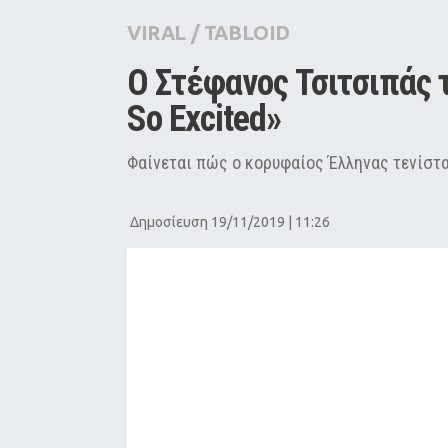
City Guide
VIRAL
/
TABLOID
Pop Culture
O Στέφανος Τσιτσιπάς τ
Agenda
So Excited»
Φαίνεται πώς ο κορυφαίος Έλληνας τενίστα
Δημοσίευση 19/11/2019 | 11:26