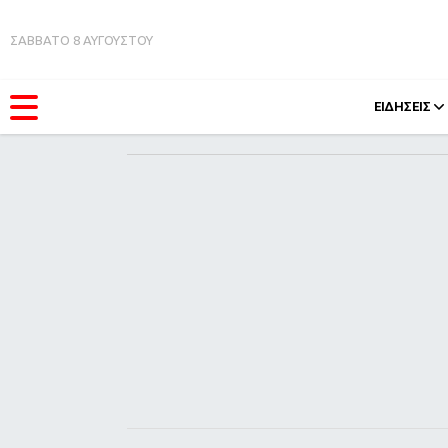
ΣΑΒΒΑΤΟ 8 ΑΥΓΟΥΣΤΟΥ
ΕΙΔΗΣΕΙΣ
ΚΑΤΗΓΟΡΊΕΣ
FEEDS
Ειδήσεις
Πάσχ
Θέματα
Retro
Videos
OMG
Podcasts
A-Lis
Viral
Xmas
Life