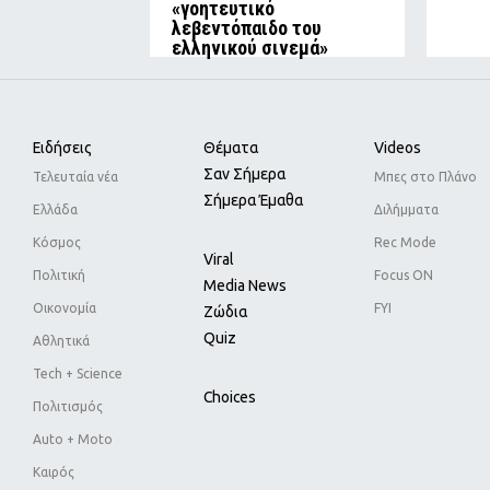
«γοητευτικό
λεβεντόπαιδο του
ελληνικού σινεμά»
Ειδήσεις
Θέματα
Videos
Σαν Σήμερα
Τελευταία νέα
Μπες στο Πλάνο
Σήμερα Έμαθα
Ελλάδα
Διλήμματα
Κόσμος
Rec Mode
Viral
Πολιτική
Focus ON
Media News
Οικονομία
FYI
Ζώδια
Quiz
Αθλητικά
Tech + Science
Choices
Πολιτισμός
Auto + Moto
Καιρός