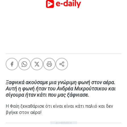
FEEDS
Πάσχα
Eurovision
Retro
Summer
OMG
LOL
A-List
LGBTQI+
Ξαφνικά ακούσαμε μια γνώριμη φωνή στον αέρα.
Xmas
Αυτή η φωνή ήταν του Ανδρέα Μικρούτσικου και
σίγουρα ήταν κάτι που μας ξάφνιασε.
Η Φαίη ξεκαθάρισε ότι είναι είναι κάτι παλιό και δεν
βγήκε στον αέρα!
LIFE
ΔΙΑΦΗΜΙΣΗ
Food
Body+Mind