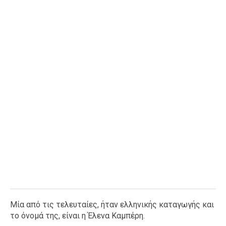
Ταξίδια
Style
Σπίτι
Family
Σχέσεις
AGENDA
Agenda
Επιλογές
Εισιτήρια
Μία από τις τελευταίες, ήταν ελληνικής καταγωγής και
το όνομά της, είναι η Έλενα Καμπέρη.