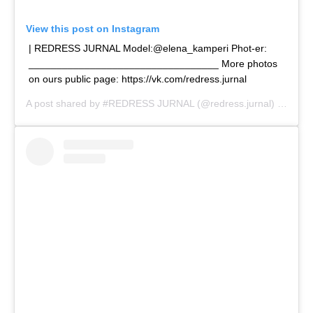
View this post on Instagram
| REDRESS JURNAL Model:@elena_kamperi Phot-er:
__________________________________ More photos
on ours public page: https://vk.com/redress.jurnal
A post shared by
#REDRESS JURNAL
(@redress.jurnal) on
Nov 