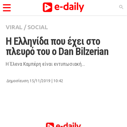
VIRAL
/
SOCIAL
ΚΑΤΗΓΟΡΊΕΣ
Η Ελληνίδα που έχει στο 
Ειδήσεις
πλευρό του ο Dan Bilzerian
Θέματα
Videos
H Έλενα Καμπέρη είναι εντυπωσιακή...
Podcasts
Δημοσίευση 15/11/2019 | 10:42
Viral
Life
City Guide
Pop Culture
Agenda