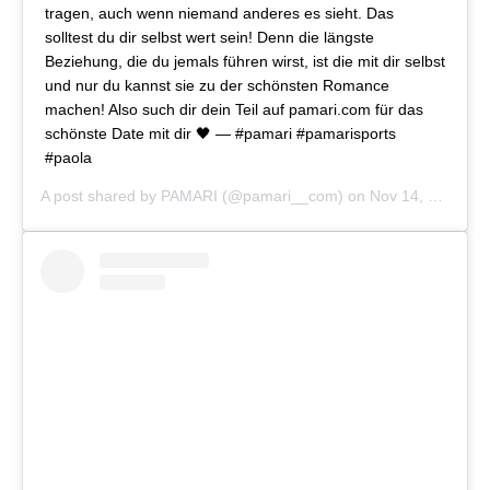
tragen, auch wenn niemand anderes es sieht. Das
solltest du dir selbst wert sein! Denn die längste
Beziehung, die du jemals führen wirst, ist die mit dir selbst
und nur du kannst sie zu der schönsten Romance
machen! Also such dir dein Teil auf pamari.com für das
schönste Date mit dir 🖤 — #pamari #pamarisports
#paola
A post shared by
PAMARI
(@pamari__com) on
Nov 14, 2019 at 6:51am PST