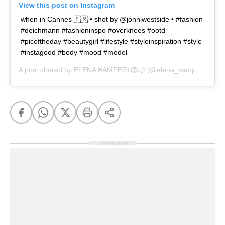
View this post on Instagram
when in Cannes 🇫🇷 • shot by @jonniwestside • #fashion
#deichmann #fashioninspo #overknees #ootd
#picoftheday #beautygirl #lifestyle #styleinspiration #style
#instagood #body #mood #model
A post shared by
ELENA ₭AMPERI 🦁🌙
(@elena_kamperi) on
O
ΔΙΑΦΗΜΙΣΗ