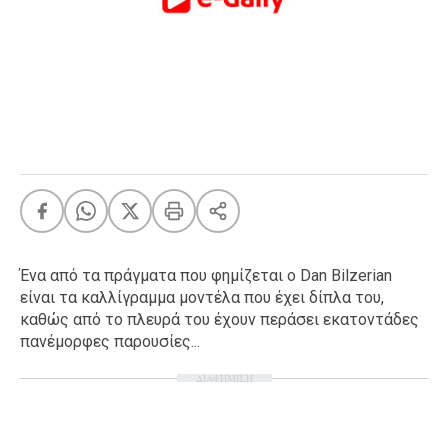
FEEDS
Πάσχα
Eurovision
Retro
Summer
OMG
LOL
A-List
LGBTQI+
Ένα από τα πράγματα που φημίζεται ο Dan Bilzerian
Xmas
είναι τα καλλίγραμμα μοντέλα που έχει δίπλα του,
καθώς από το πλευρά του έχουν περάσει εκατοντάδες
πανέμορφες παρουσίες...
ΔΙΑΦΗΜΙΣΗ
LIFE
Food
Body+Mind