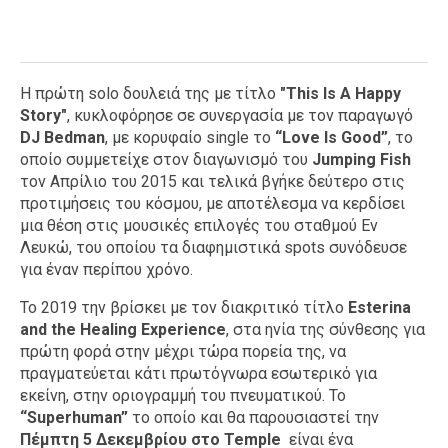
Η πρώτη solo δουλειά της με τίτλο
"This
Is
A
Happy
Story"
, κυκλοφόρησε σε συνεργασία με τον παραγωγό
D
J Bedman
, με κορυφαίο single το
“Love
Is
Good”
, το
οποίο συμμετείχε στον διαγωνισμό του
Jumping Fish
τον Απρίλιο του 2015 και τελικά βγήκε δεύτερο στις
προτιμήσεις του κόσμου, με αποτέλεσμα να κερδίσει
μια θέση στις μουσικές επιλογές του σταθμού Εν
Λευκώ, του οποίου τα διαφημιστικά spots συνόδευσε
για έναν περίπου χρόνο.
Το 2019 την βρίσκει με τον διακριτικό τίτλο
Esterina
and
the
Healing
Experience
, στα ηνία της σύνθεσης για
πρώτη φορά στην μέχρι τώρα πορεία της, να
πραγματεύεται κάτι πρωτόγνωρα εσωτερικό για
εκείνη, στην οριογραμμή του πνευματικού. Το
“Superhuman”
το οποίο και θα παρουσιαστεί την
Πέμπτη 5 Δεκεμβρίου στο
Temple
είναι ένα