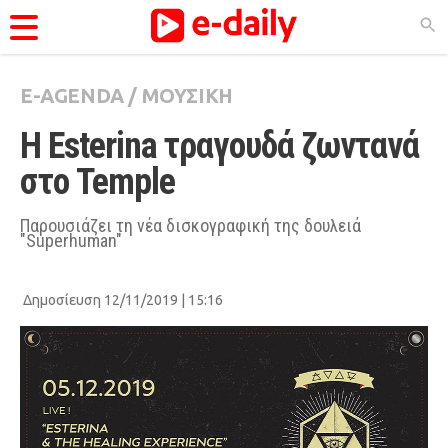
E-AGENDA
/
ΜΟΥΣΙΚΗ
ΚΑΤΗΓΟΡΊΕΣ
Η Esterina τραγουδά ζωντανά 
Ειδήσεις
στο Temple
Θέματα
Videos
Παρουσιάζει τη νέα δισκογραφική της δουλειά
"Superhuman"
Podcasts
Viral
Δημοσίευση 12/11/2019 | 15:16
Life
City Guide
Pop Culture
Agenda