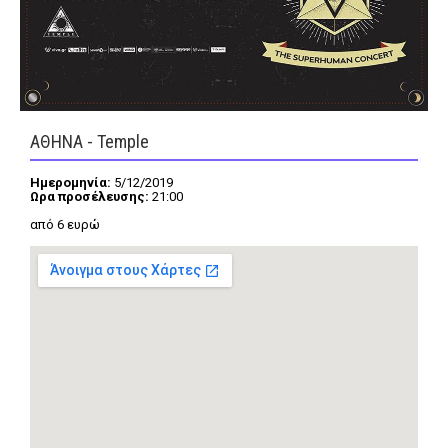
FEEDS
ΑΘΗΝΑ - Temple
Πάσχα
Eurovision
Retro
Summer
Ημερομηνία:
5/12/2019
Ωρα προσέλευσης:
21:00
OMG
LOL
από 6 ευρώ
A-List
LGBTQI+
Xmas
LIFE
Food
Body+Mind