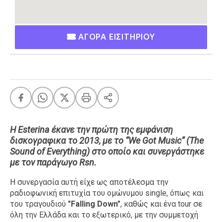
Ταξίδια
Style
Σπίτι
Family
ΑΓΟΡΑ ΕΙΣΙΤΗΡΙΟΥ
Σχέσεις
AGENDA
Agenda
Επιλογές
Η
Esterina
έκανε την πρώτη της εμφάνιση
Εισιτήρια
δισκογραφικα το 2013, με το
“We
Got
Music”
(The
Sound of Everything) στο οποίο και συνεργάστηκε
με τον παράγωγο
Rs
n
.
Η συνεργασία αυτή είχε ως αποτέλεσμα την
ραδιοφωνική επιτυχία του ομώνυμου single, όπως και
του τραγουδιού
"Falling
Down"
, καθώς και ένα tour σε
όλη την Ελλάδα και το εξωτερικό, με την συμμετοχή