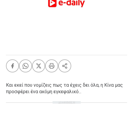
FEEDS
Πάσχα
Eurovision
Retro
Summer
OMG
LOL
A-List
LGBTQI+
Και εκεί που νομίζεις πως τα έχεις δει όλα, η Κίνα μας
Xmas
προσφέρει ένα ακόμη εγκεφαλικό...
ΔΙΑΦΗΜΙΣΗ
LIFE
Food
Body+Mind