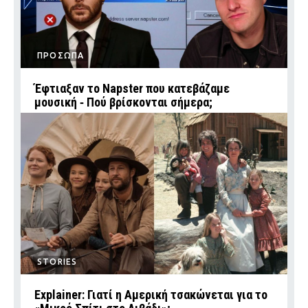
ΠΡΟΣΩΠΑ
Έφτιαξαν το Napster που κατεβάζαμε
μουσική ‑ Πού βρίσκονται σήμερα;
STORIES
Explainer: Γιατί η Αμερική τσακώνεται για το