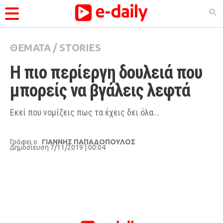
ΘΕΜΑΤΑ
/
STORIES
ΚΑΤΗΓΟΡΊΕΣ
Η πιο περίεργη δουλειά που 
Ειδήσεις
μπορείς να βγάλεις λεφτά
Θέματα
Videos
Εκεί που νομίζεις πως τα έχεις δει όλα...
Podcasts
Γράφει ο
ΓΙΑΝΝΗΣ ΠΑΠΑΔΟΠΟΥΛΟΣ
Viral
Δημοσίευση 7/11/2019 | 00:04
Life
City Guide
Pop Culture
Agenda