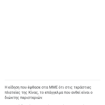
Ταξίδια
Style
Σπίτι
Family
Σχέσεις
AGENDA
Agenda
Επιλογές
Εισιτήρια
Η είδηση που έφθασε στα ΜΜΕ ότι στις τεράστιες
πλατείες της Κίνας, το επάγγελμα που ανθεί είναι ο
διώκτης περιστεριών.