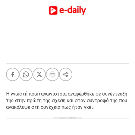
FEEDS
Πάσχα
Eurovision
Retro
Summer
OMG
LOL
A-List
LGBTQI+
Xmas
Η γνωστή πρωταγωνίστρια αναφέρθηκε σε συνέντευξή
της στην πρώτη της σχέση και στον σύντροφό της που
ανακάλυψε στη συνέχεια πως ήταν γκέι.
ΔΙΑΦΗΜΙΣΗ
LIFE
Food
Body+Mind