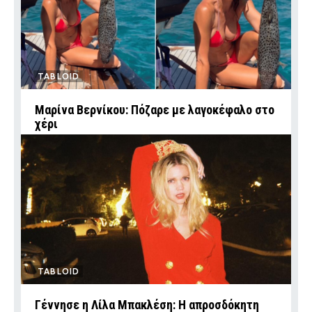
TABLOID
Μαρίνα Βερνίκου: Πόζαρε με λαγοκέφαλο στο
χέρι
TABLOID
Γέννησε η Λίλα Μπακλέση: Η απροσδόκητη