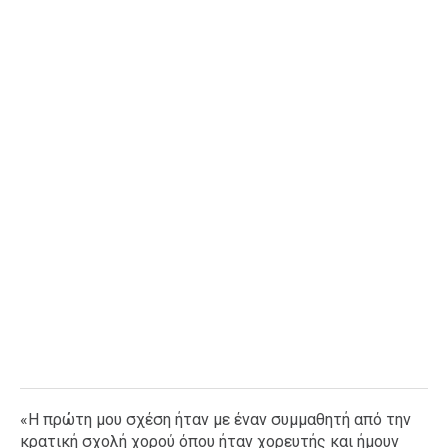
Ταξίδια
Style
Σπίτι
Family
Σχέσεις
AGENDA
Agenda
Επιλογές
Εισιτήρια
«Η πρώτη μου σχέση ήταν με έναν συμμαθητή από την
κρατική σχολή χορού όπου ήταν χορευτής και ήμουν