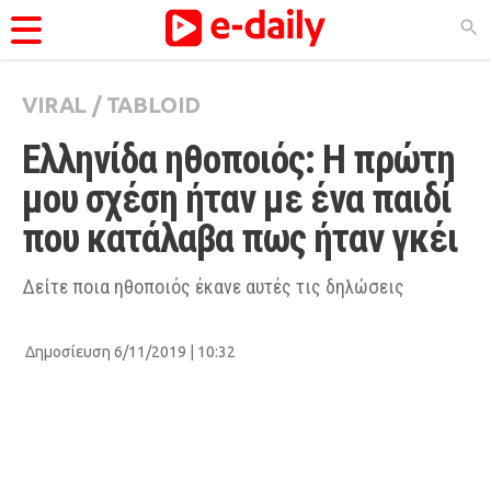
VIRAL
/
TABLOID
ΚΑΤΗΓΟΡΊΕΣ
Ελληνίδα ηθοποιός: Η πρώτη 
Ειδήσεις
μου σχέση ήταν με ένα παιδί 
Θέματα
που κατάλαβα πως ήταν γκέι
Videos
Podcasts
Δείτε ποια ηθοποιός έκανε αυτές τις δηλώσεις
Viral
Δημοσίευση 6/11/2019 | 10:32
Life
City Guide
Pop Culture
Agenda