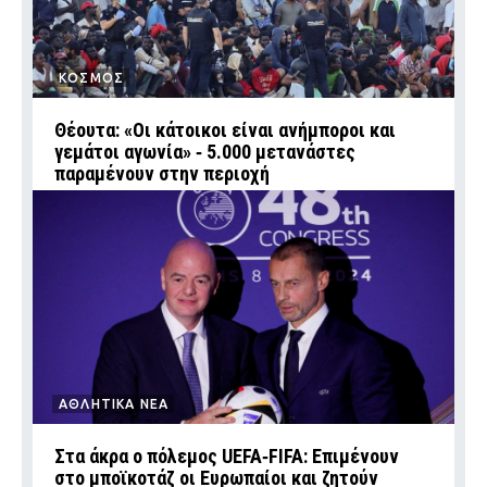
ΚΟΣΜΟΣ
Θέουτα: «Οι κάτοικοι είναι ανήμποροι και
γεμάτοι αγωνία» ‑ 5.000 μετανάστες
παραμένουν στην περιοχή
ΑΘΛΗΤΙΚΑ ΝΕΑ
Στα άκρα ο πόλεμος UEFA‑FIFA: Επιμένουν
στο μποϊκοτάζ οι Ευρωπαίοι και ζητούν