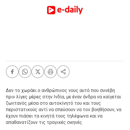
FEEDS
Πάσχα
Eurovision
Retro
Summer
OMG
LOL
A-List
LGBTQI+
Xmas
Δεν το χωράει ο ανθρώπινος νους αυτό που συνέβη
πριν λίγες μέρες στην Ινδία, με έναν άνδρα να καίγεται
ζωντανός μέσα στο αυτοκίνητό του και τους
περιστατικούς αντί να σπεύσουν να τον βοηθήσουν, να
LIFE
έχουν πιάσει τα κινητά τους τηλέφωνα και να
απαθανατίζουν τις τραγικές σκηνές.
Food
Body+Mind