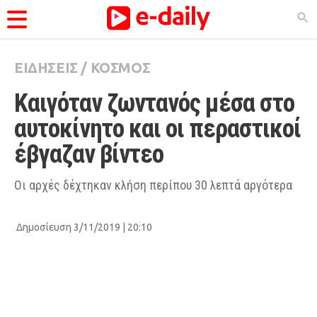
ΕΙΔΗΣΕΙΣ
/
ΚΟΣΜΟΣ
ΚΑΤΗΓΟΡΊΕΣ
Καιγόταν ζωντανός μέσα στο 
Ειδήσεις
αυτοκίνητο και οι περαστικοί 
Θέματα
έβγαζαν βίντεο
Videos
Podcasts
Οι αρχές δέχτηκαν κλήση περίπου 30 λεπτά αργότερα
Viral
Δημοσίευση 3/11/2019 | 20:10
Life
City Guide
Pop Culture
Agenda