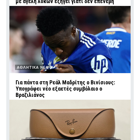
με αγέλη λύκων εξηγεί γιατί δεν επενέβη
ΑΘΛΗΤΙΚΑ ΝΕΑ
Για πάντα στη Ρεάλ Μαδρίτης ο Βινίσιους:
Υπογράφει νέο εξαετές συμβόλαιο ο
Βραζιλιάνος