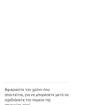
Ταξίδια
Style
Σπίτι
Family
Σχέσεις
AGENDA
Agenda
Επιλογές
Εισιτήρια
Αφιερώστε τον χρόνο που
απαιτείται, για να μπορέσετε μετά να
σχεδιάσετε την πορεία της