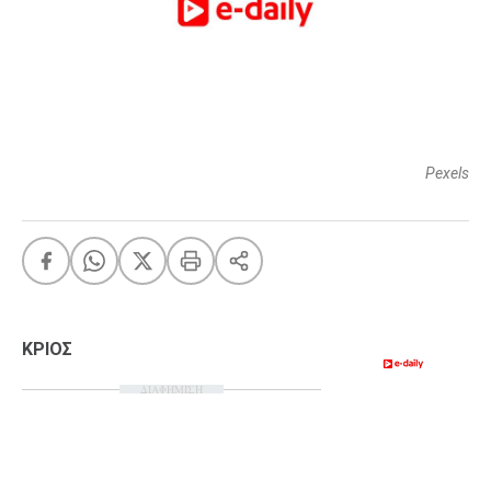
FEEDS
Πάσχα
Eurovision
Pexels
Retro
Summer
OMG
LOL
A-List
LGBTQI+
Xmas
ΚΡΙΟΣ
ΔΙΑΦΗΜΙΣΗ
LIFE
Food
Body+Mind