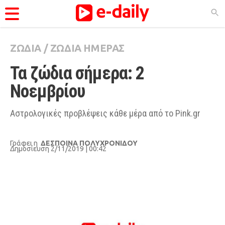
ΖΩΔΙΑ
/
ΖΩΔΙΑ ΗΜΕΡΑΣ
ΚΑΤΗΓΟΡΊΕΣ
Τα ζώδια σήμερα: 2 
Ειδήσεις
Noεμβρίου
Θέματα
Videos
Αστρολογικές προβλέψεις κάθε μέρα από το Pink.gr
Podcasts
Γράφει η
ΔΕΣΠΟΙΝΑ ΠΟΛΥΧΡΟΝΙΔΟΥ
Viral
Δημοσίευση 2/11/2019 | 00:42
Life
City Guide
Pop Culture
Agenda