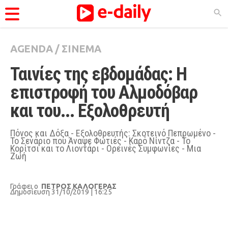
AGENDA
/
ΣΙΝΕΜΑ
ΚΑΤΗΓΟΡΊΕΣ
Ταινίες της εβδομάδας: Η 
Ειδήσεις
επιστροφή του Αλμοδόβαρ 
Θέματα
και του... Εξολοθρευτή
Videos
Podcasts
Πόνος και Δόξα - Εξολοθρευτής: Σκοτεινό Πεπρωμένο -
Το Σενάριο που Άναψε Φωτιές - Καρό Νίντζα - Το
Κορίτσι και το Λιοντάρι - Ορεινές Συμφωνίες - Μια
Viral
Ζωή
Life
City Guide
Γράφει ο
ΠΕΤΡΟΣ ΚΑΛΟΓΕΡΑΣ
Δημοσίευση 31/10/2019 | 16:25
Pop Culture
Agenda