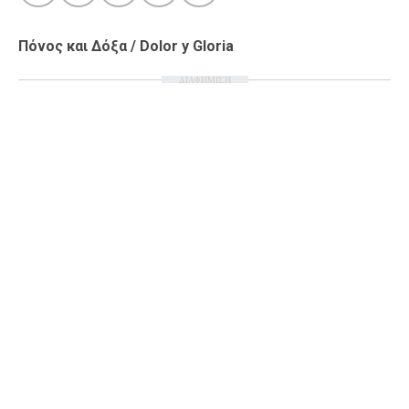
Ταξίδια
Style
Πόνος και Δόξα / Dolor y Gloria
Σπίτι
Family
ΔΙΑΦΗΜΙΣΗ
Σχέσεις
AGENDA
Agenda
Επιλογές
Εισιτήρια