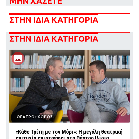
ΜΗΝ ΧΑΣΕΤΕ
ΣΤΗΝ ΙΔΙΑ ΚΑΤΗΓΟΡΙΑ
ΣΤΗΝ ΙΔΙΑ ΚΑΤΗΓΟΡΙΑ
ΘΕΑΤΡΟ+ΧΟΡΟΣ
«Κάθε Τρίτη με τον Μόρι»: Η μεγάλη θεατρική
επιτυχία επιστρέφει στο Θέατρο Ιλίσια