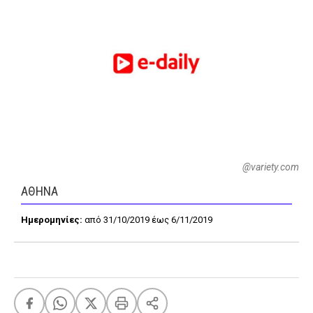
FEEDS
Πάσχα
Eurovision
Retro
Summer
OMG
LOL
@variety.com
A-List
LGBTQI+
ΑΘΗΝΑ
Xmas
Ημερομηνίες:
από 31/10/2019 έως 6/11/2019
LIFE
Food
Body+Mind