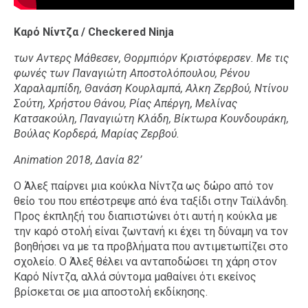
Καρό Νίντζα / Checkered Ninja
των Αντερς Μάθεσεν, Θορμπιόρν Κριστόφερσεν. Με τις
φωνές των Παναγιώτη Αποστολόπουλου, Ρένου
Χαραλαμπίδη, Θανάση Κουρλαμπά, Αλκη Ζερβού, Ντίνου
Σούτη, Χρήστου Θάνου, Ρίας Απέργη, Μελίνας
Κατσακούλη, Παναγιώτη Κλάδη, Βίκτωρα Κουνδουράκη,
Βούλας Κορδερά, Μαρίας Ζερβού.
Animation 2018, Δανία 82’
Ο Άλεξ παίρνει μια κούκλα Νίντζα ως δώρο από τον
θείο του που επέστρεψε από ένα ταξίδι στην Ταϊλάνδη.
Προς έκπληξή του διαπιστώνει ότι αυτή η κούκλα με
την καρό στολή είναι ζωντανή κι έχει τη δύναμη να τον
βοηθήσει να με τα προβλήματα που αντιμετωπίζει στο
σχολείο. Ο Άλεξ θέλει να ανταποδώσει τη χάρη στον
Καρό Νίντζα, αλλά σύντομα μαθαίνει ότι εκείνος
βρίσκεται σε μια αποστολή εκδίκησης.