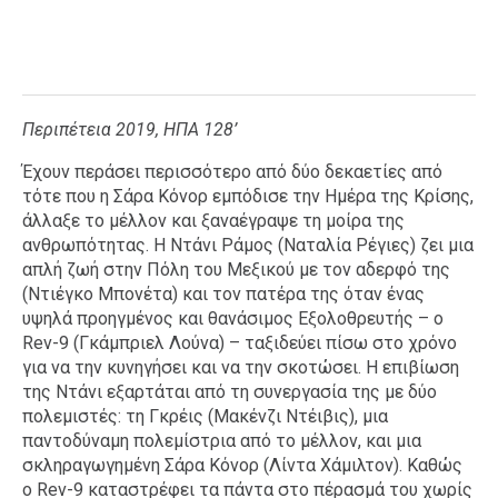
Περιπέτεια 2019, ΗΠΑ 128’
Έχουν περάσει περισσότερο από δύο δεκαετίες από
τότε που η Σάρα Κόνορ εμπόδισε την Ημέρα της Κρίσης,
άλλαξε το μέλλον και ξαναέγραψε τη μοίρα της
ανθρωπότητας. Η Ντάνι Ράμος (Ναταλία Ρέγιες) ζει μια
απλή ζωή στην Πόλη του Μεξικού με τον αδερφό της
(Ντιέγκο Μπονέτα) και τον πατέρα της όταν ένας
υψηλά προηγμένος και θανάσιμος Εξολοθρευτής – ο
Rev-9 (Γκάμπριελ Λούνα) – ταξιδεύει πίσω στο χρόνο
για να την κυνηγήσει και να την σκοτώσει. Η επιβίωση
της Ντάνι εξαρτάται από τη συνεργασία της με δύο
πολεμιστές: τη Γκρέις (Μακένζι Ντέιβις), μια
παντοδύναμη πολεμίστρια από το μέλλον, και μια
σκληραγωγημένη Σάρα Κόνορ (Λίντα Χάμιλτον). Καθώς
ο Rev-9 καταστρέφει τα πάντα στο πέρασμά του χωρίς