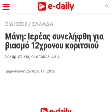
ΕΙΔΗΣΕΙΣ
/
ΕΛΛΑΔΑ
ΚΑΤΗΓΟΡΊΕΣ
Μάνη: Ιερέας συνελήφθη για 
Ειδήσεις
βιασμό 12χρονου κοριτσιού
Θέματα
Videos
Σοκαριστικές οι αποκαλύψεις
Podcasts
Δημοσίευση 25/10/2019 | 20:03
Viral
Life
City Guide
Pop Culture
Agenda