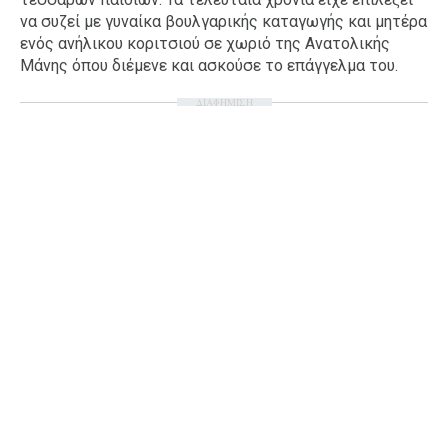
να συζεί με γυναίκα βουλγαρικής καταγωγής και μητέρα
Ταξίδια
Style
ενός ανήλικου κοριτσιού σε χωριό της Ανατολικής
Σπίτι
Family
Μάνης όπου διέμενε και ασκούσε το επάγγελμα του.
Σχέσεις
ΔΙΑΦΗΜΙΣΗ
AGENDA
Agenda
Επιλογές
Εισιτήρια