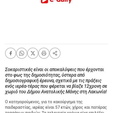
FEEDS
Πάσχα
Eurovision
Retro
Summer
OMG
LOL
A-List
LGBTQI+
Σοκαριστικές είναι οι αποκαλύψεις που έρχονται
στο φως της δημοσιότητας, ύστερα από
Xmas
δημοσιογραφική έρευνα, σχετικά με τις πράξεις
ενός ιερέα-τέρας που φέρεται να βίαζε 12χρονη σε
χωριό του Δήμου Ανατολικής Μάνης στη Λακωνία!
LIFE
Ο κατηγορούμενος, για το κακούργημα της
παιδεραστίας, ιερέας είναι 57 ετών, χήρος και πατέρας
Food
Body+Mind
τεσσάρων παιδιών. Τα τελευταία χρόνια είχε επιλέξει