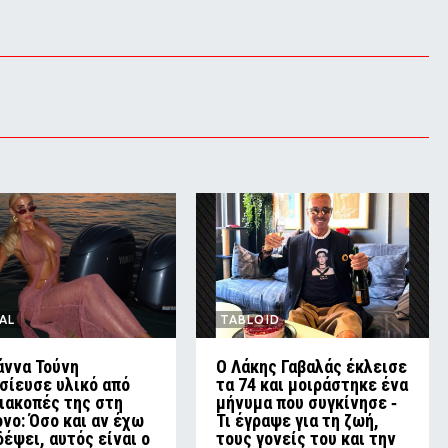
AL
TABLOID
άννα Τούνη
Ο Λάκης Γαβαλάς έκλεισε
σίευσε υλικό από
τα 74 και μοιράστηκε ένα
διακοπές της στη
μήνυμα που συγκίνησε ‑
νο: Όσο και αν έχω
Τι έγραψε για τη ζωή,
δέψει, αυτός είναι ο
τους γονείς του και την