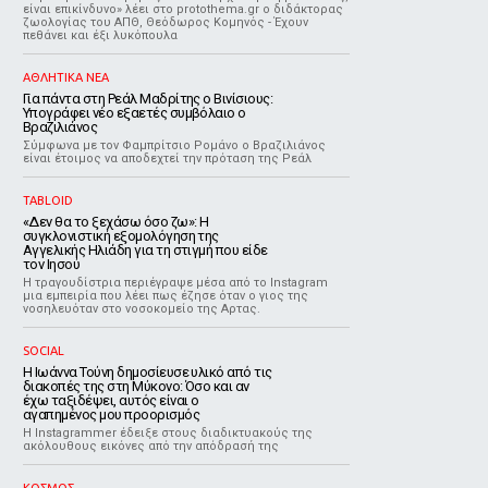
είναι επικίνδυνο» λέει στο protothema.gr ο διδάκτορας
ζωολογίας του ΑΠΘ, Θεόδωρος Κομηνός - Έχουν
πεθάνει και έξι λυκόπουλα
ΑΘΛΗΤΙΚΑ ΝΕΑ
Για πάντα στη Ρεάλ Μαδρίτης ο Βινίσιους:
Υπογράφει νέο εξαετές συμβόλαιο ο
Βραζιλιάνος
Σύμφωνα με τον Φαμπρίτσιο Ρομάνο ο Βραζιλιάνος
είναι έτοιμος να αποδεχτεί την πρόταση της Ρεάλ
TABLOID
«Δεν θα το ξεχάσω όσο ζω»: Η
συγκλονιστική εξομολόγηση της
Αγγελικής Ηλιάδη για τη στιγμή που είδε
τον Ιησού
Η τραγουδίστρια περιέγραψε μέσα από το Instagram
μια εμπειρία που λέει πως έζησε όταν ο γιος της
νοσηλευόταν στο νοσοκομείο της Αρτας.
SOCIAL
Η Ιωάννα Τούνη δημοσίευσε υλικό από τις
διακοπές της στη Μύκονο: Όσο και αν
έχω ταξιδέψει, αυτός είναι ο
αγαπημένος μου προορισμός
Η Instagrammer έδειξε στους διαδικτυακούς της
ακόλουθους εικόνες από την απόδρασή της