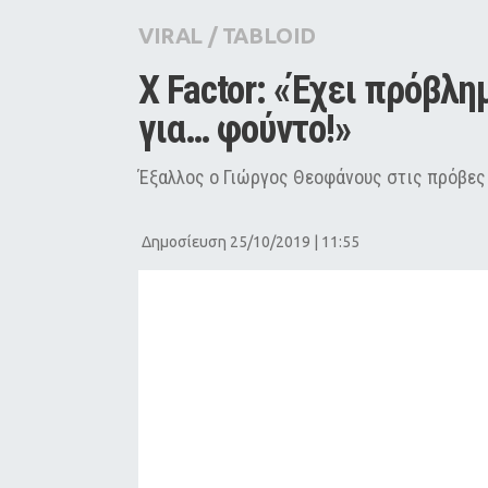
City Guide
VIRAL
/
TABLOID
Pop Culture
X Factor: «Έχει πρόβλη
Agenda
για… φούντο!»
Έξαλλος ο Γιώργος Θεοφάνους στις πρόβες
Δημοσίευση 25/10/2019 | 11:55