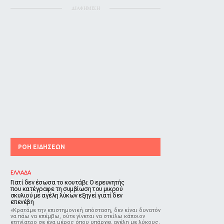
ΔΙΑΦΗΜΙΣΗ
ΡΟΗ ΕΙΔΗΣΕΩΝ
ΕΛΛΑΔΑ
Γιατί δεν έσωσα το κουτάβι: Ο ερευνητής
που κατέγραφε τη συμβίωση του μικρού
σκυλιού με αγέλη λύκων εξηγεί γιατί δεν
επενέβη
«Κρατάμε την επιστημονική απόσταση, δεν είναι δυνατόν
να πάω να επέμβω, ούτε γίνεται να στείλω κάποιον
κτηνίατρο σε ένα μέρος όπου υπάρχει αγέλη με λύκους,