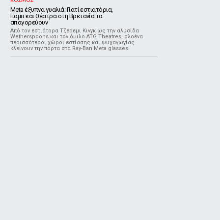
ΚΟΣΜΟΣ
Meta έξυπνα γυαλιά: Γιατί εστιατόρια,
παμπ και θέατρα στη Βρετανία τα
απαγορεύουν
Από τον εστιάτορα Τζέρεμι Κινγκ ως την αλυσίδα
Wetherspoons και τον όμιλο ATG Theatres, ολοένα
περισσότεροι χώροι εστίασης και ψυχαγωγίας
κλείνουν την πόρτα στα Ray-Ban Meta glasses.