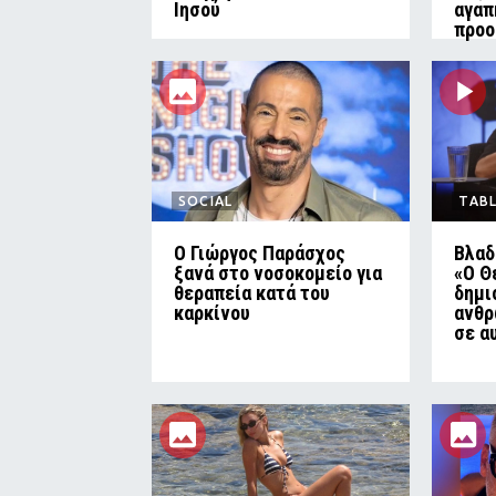
Ιησού
αγαπ
προο
SOCIAL
TAB
O Γιώργος Παράσχος
Βλαδ
ξανά στο νοσοκομείο για
«Ο Θ
θεραπεία κατά του
δημι
καρκίνου
ανθρ
σε α