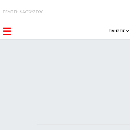
ΠΕΜΠΤΗ 6 ΑΥΓΟΥΣΤΟΥ
ΕΙΔΗΣΕΙΣ
ΚΑΤΗΓΟΡΊΕΣ
FEEDS
Ειδήσεις
Πάσχ
Θέματα
Retro
Videos
OMG
Podcasts
A-Lis
Viral
Xmas
Life