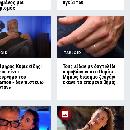
ημένος μου
υγεία του
ρισμός
LOID
TABLOID
ίμηρος Κυριακίδης:
Τους είδαν με δαχτυλίδι
εός είναι
αρραβώνων στο Παρίσι ‑
ούργημα του
Μήπως διάσημο ζευγάρι
ώπου ‑ δεν πιστεύω
έκανε το επόμενο βήμα;
υτόν»