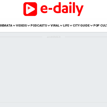
ΘΕΜΑΤΑ
VIDEOS
PODCASTS
VIRAL
LIFE
CITY GUIDE
POP CUL
ΔΙΑΦΗΜΙΣΗ
LIFE
Food
Body+Mind
α
Eurovision
Ταξίδια
Style
Summer
Σπίτι
Family
LOL
Σχέσεις
t
LGBTQI+