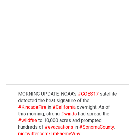
MORNING UPDATE: NOAA's
#GOES17
satellite
detected the heat signature of the
#KincadeFire
in
#California
overnight. As of
this morning, strong
#winds
had spread the
#wildfire
to 10,000 acres and prompted
hundreds of
#evacuations
in
#SonomaCounty
.
pic.twitter.com/TmFaemvW5y