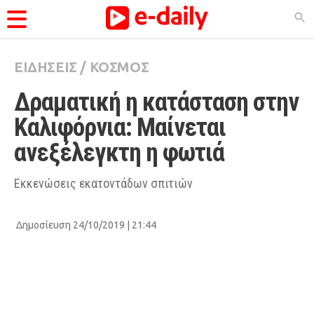
ΕΙΔΗΣΕΙΣ
/
ΚΟΣΜΟΣ
ΚΑΤΗΓΟΡΊΕΣ
Δραματική η κατάσταση στην 
Ειδήσεις
Καλιφόρνια: Μαίνεται 
Θέματα
ανεξέλεγκτη η φωτιά
Videos
Podcasts
Εκκενώσεις εκατοντάδων σπιτιών
Viral
Δημοσίευση 24/10/2019 | 21:44
Life
City Guide
Pop Culture
Agenda