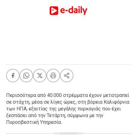
FEEDS
Πάσχα
Eurovision
Retro
Summer
OMG
LOL
A-List
LGBTQI+
Xmas
Περισσότερα από 40.000 στρέμματα έχουν μετατραπεί
σε στάχτη, μέσα σε λίγες ώρες, στη βόρεια Καλιφόρνια
των ΗΠΑ, εξαιτίας της μεγάλης πυρκαγιάς που έχει
ξεσπάσει από την Τετάρτη, σύμφωνα με την
LIFE
Πυροσβεστική Υπηρεσία.
ΔΙΑΦΗΜΙΣΗ
Food
Body+Mind