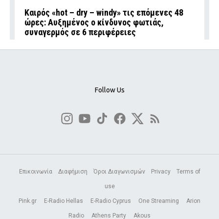
Καιρός «hot – dry – windy» τις επόμενες 48
ώρες: Αυξημένος ο κίνδυνος φωτιάς,
συναγερμός σε 6 περιφέρειες
Follow Us
Επικοινωνία
Διαφήμιση
Όροι Διαγωνισμών
Privacy
Terms of
use
Pink.gr
E-Radio Hellas
E-Radio Cyprus
One Streaming
Arion
Radio
Athens Party
Akous