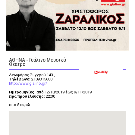
FEEDS
Πάσχα
Eurovision
Retro
Summer
ΑΘΗΝΑ - Γυάλινο Μουσικό
Θέατρο
OMG
LOL
Λεωφόρος Συγγρού 143 ,
A-List
LGBTQI+
Tηλέφωνο:
2109315600
http://www.gialino.gr/
Xmas
Ημερομηνίες:
από 12/10/2019 έως 9/11/2019
Ωρα προσέλευσης:
22:30
από 8 ευρώ
LIFE
Food
Body+Mind