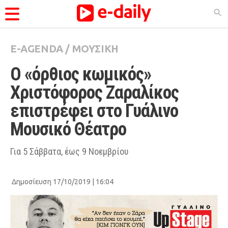
E-AGENDA
/
ΜΟΥΣΙΚΗ
ΚΑΤΗΓΟΡΊΕΣ
Ο «όρθιος κωμικός» 
Ειδήσεις
Χριστόφορος Ζαραλίκος 
Θέματα
επιστρέφει στο Γυάλινο 
Videos
Μουσικό Θέατρο 
Podcasts
Viral
Για 5 Σάββατα, έως 9 Νοεμβρίου
Life
Δημοσίευση 17/10/2019 | 16:04
City Guide
Pop Culture
Agenda