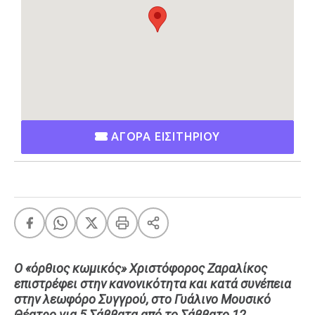
Ταξίδια
Style
Σπίτι
Family
Σχέσεις
AGENDA
ΑΓΟΡΑ ΕΙΣΙΤΗΡΙΟΥ
Agenda
Επιλογές
Εισιτήρια
Ο «όρθιος κωμικός» Χριστόφορος Ζαραλίκος
επιστρέφει στην κανονικότητα και κατά συνέπεια
στην λεωφόρο Συγγρού, στο Γυάλινο Μουσικό
Θέατρο για 5 Σάββατα από το Σάββατο 12