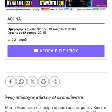
ΑΘΗΝΑ
FEEDS
Ημερομηνίες:
από 9/11/2019 έως 30/11/2019
Ωρα προσέλευσης:
22:15
Πάσχα
Eurovision
από 21 ευρώ
Retro
Summer
ΑΓΟΡΑ ΕΙΣΙΤΗΡΙΟΥ
OMG
LOL
A-List
LGBTQI+
Xmas
Ένας υπέροχος κύκλος ολοκληρώνεται.
LIFE
Μια ..«θεραπευτική» σειρά παραστάσεων με τον Κώστα
Food
Body+Mind