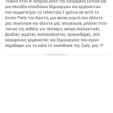
Τουρνά στον Α’ ανδρικό ρόλο την λατρεμένη Ελπίδα και
Ταξίδια
Style
μια πλειάδα σπουδαίων δημιουργών και ερμηνευτών
που συμμετείχαν τα τελευταία 3 χρόνια σε αυτό το
Σπίτι
Family
άτυπο Party του Κώστα, μια αέναη γιορτή που άλλοτε
Σχέσεις
μας συγκίνησε και άλλοτε μας απογείωσε, μπαίνει στην
τελική της ευθεία, για τέσσερις ακόμα συλλεκτικές
βραδιές γεμάτες ανεπανάληπτες τραγουδάρες, από
κορυφαίους ερμηνευτές και δημιουργούς που έχουν
σημαδέψει για τα καλά το soundtrack της ζωής μας !!!
AGENDA
ΔΙΑΦΗΜΙΣΗ
Agenda
Επιλογές
Εισιτήρια