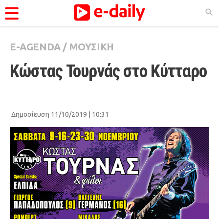
E-AGENDA
/
ΜΟΥΣΙΚΗ
ΚΑΤΗΓΟΡΊΕΣ
Κώστας Τουρνάς στο Κύτταρο
Ειδήσεις
Θέματα
Videos
Δημοσίευση 11/10/2019 | 10:31
Podcasts
Viral
Life
City Guide
Pop Culture
Agenda