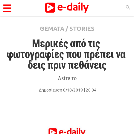
ΘΕΜΑΤΑ
/
STORIES
ΚΑΤΗΓΟΡΊΕΣ
Μερικές από τις 
Ειδήσεις
φωτογραφίες που πρέπει να 
Θέματα
δεις πριν πεθάνεις
Videos
Podcasts
Δείτε το
Viral
Δημοσίευση 8/10/2019 | 20:04
Life
City Guide
Pop Culture
Agenda