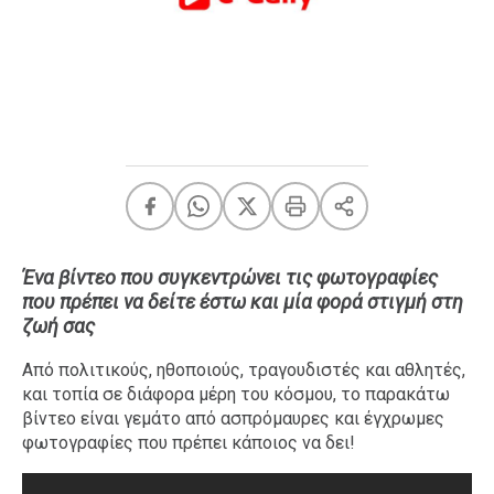
FEEDS
Πάσχα
Eurovision
Retro
Summer
OMG
LOL
Ένα βίντεο που συγκεντρώνει τις φωτογραφίες
A-List
LGBTQI+
που πρέπει να δείτε έστω και μία φορά στιγμή στη
ζωή σας
Xmas
Από πολιτικούς, ηθοποιούς, τραγουδιστές και αθλητές,
και τοπία σε διάφορα μέρη του κόσμου, το παρακάτω
βίντεο είναι γεμάτο από ασπρόμαυρες και έγχρωμες
LIFE
φωτογραφίες που πρέπει κάποιος να δει!
Food
Body+Mind