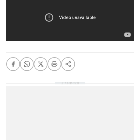
Ταξίδια
Style
Σπίτι
Family
Σχέσεις
AGENDA
Agenda
Επιλογές
Εισιτήρια
ΔΙΑΦΗΜΙΣΗ