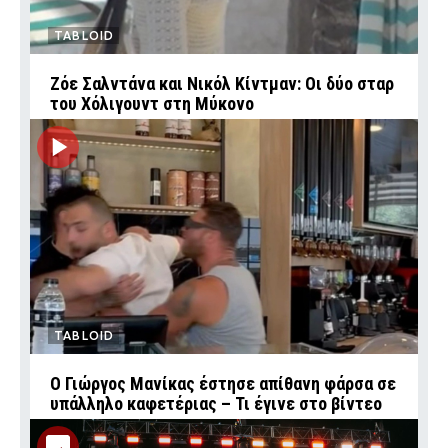
TABLOID
Ζόε Σαλντάνα και Νικόλ Κίντμαν: Οι δύο σταρ
του Χόλιγουντ στη Μύκονο
TABLOID
Ο Γιώργος Μανίκας έστησε απίθανη φάρσα σε
υπάλληλο καφετέριας – Τι έγινε στο βίντεο