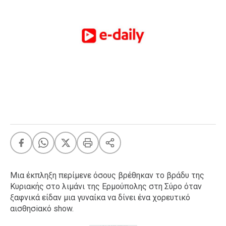
FEEDS
Πάσχα
Eurovision
Retro
Summer
OMG
LOL
A-List
LGBTQI+
Xmas
Μια έκπληξη περίμενε όσους βρέθηκαν το βράδυ της
Κυριακής στο λιμάνι της Ερμούπολης στη Σύρο όταν
ξαφνικά είδαν μια γυναίκα να δίνει ένα χορευτικό
LIFE
αισθησiακό show.
Food
Body+Mind