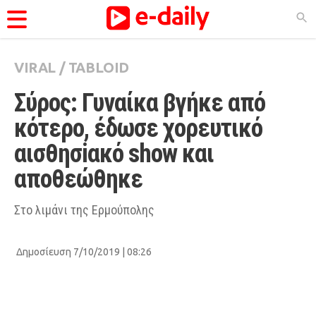
VIRAL
/
TABLOID
ΚΑΤΗΓΟΡΊΕΣ
Σύρος: Γυναίκα βγήκε από 
Ειδήσεις
κότερο, έδωσε χορευτικό 
Θέματα
αισθησiακό show και 
Videos
αποθεώθηκε
Podcasts
Viral
Στο λιμάνι της Ερμούπολης
Life
Δημοσίευση 7/10/2019 | 08:26
City Guide
Pop Culture
Agenda