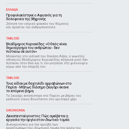
ΕΛΛΑΔΑ
Προφυλακίστηκε ο Αφγανός για τη
δολοφονία της 38χρονης
Ζήτησε τον ιατρικό φάκελο του θύματος
και αρνείται την ανθρωποκτονία
TABLOID
Βλαδίμηρος Κυριακίδης: «Ο Θεός είναι
δημιούργημα του ανθρώπου - δεν
πιστεύω σε αυτόν»
Μιλώντας στο vidcast του Θανάση Λάλα, ο γνωστός
ηθοποιός Βλαδίμηρος Κυριακίδης εξήγησε γιατί δεν
πιστεύει στον Θεό και τι τον γοητεύει στη φιλοσοφία
γύρω από την ύπαρξή του.
TABLOID
Τους είδαν με δαχτυλίδι αρραβώνων στο
Παρίσι - Μήπως διάσημο ζευγάρι έκανε
το επόμενο βήμα;
Το ζευγάρι εντοπίστηκε στο Παρίσι με βέρες του
γαλλικού οίκου Boucheron στο αριστερό χέρι
ΟΙΚΟΝΟΜΙΑ
Δεκαπενταύγουστος: Πώς αμείβεται η
εργασία την αργία στον ιδιωτικό τομέα
Διευκρινίσεις για την αμοιβή των
εργαζομένων του ιδιωτικού τομέα την αργία του