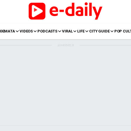
ΘΕΜΑΤΑ
VIDEOS
PODCASTS
VIRAL
LIFE
CITY GUIDE
POP CUL
ΔΙΑΦΗΜΙΣΗ
LIFE
Food
Body+Mind
α
Eurovision
Ταξίδια
Style
Summer
Σπίτι
Family
LOL
Σχέσεις
t
LGBTQI+