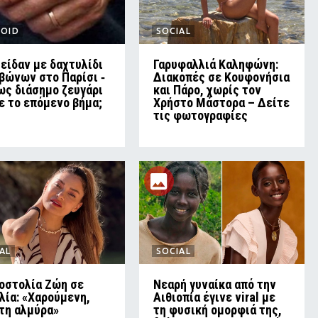
LOID
SOCIAL
 είδαν με δαχτυλίδι
Γαρυφαλλιά Καληφώνη:
βώνων στο Παρίσι ‑
Διακοπές σε Κουφονήσια
ς διάσημο ζευγάρι
και Πάρο, χωρίς τον
ε το επόμενο βήμα;
Χρήστο Μάστορα – Δείτε
τις φωτογραφίες
AL
SOCIAL
οστολία Ζώη σε
Νεαρή γυναίκα από την
λία: «Χαρούμενη,
Αιθιοπία έγινε viral με
τη αλμύρα»
τη φυσική ομορφιά της,