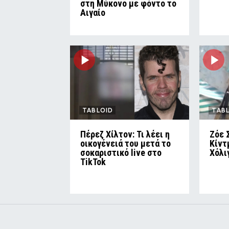
στη Μύκονο με φόντο το
Αιγαίο
TABLOID
TAB
Πέρεζ Χίλτον: Τι λέει η
Ζόε 
οικογένειά του μετά το
Κίντ
σοκαριστικό live στο
Χόλι
TikTok