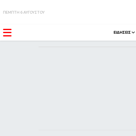
ΠΕΜΠΤΗ 6 ΑΥΓΟΥΣΤΟΥ
ΕΙΔΗΣΕΙΣ
ΚΑΤΗΓΟΡΊΕΣ
FEEDS
Ειδήσεις
Πάσχ
Θέματα
Retro
Videos
OMG
Podcasts
A-Lis
Viral
Xmas
Life