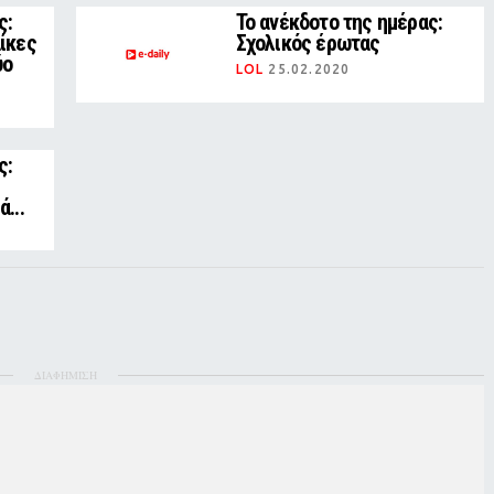
ς:
Το ανέκδοτο της ημέρας:
αίκες
Σχολικός έρωτας
ύο
LOL
25.02.2020
ς:
...
ΔΙΑΦΗΜΙΣΗ