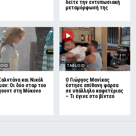
δείτε την εντυπωσιακή
μεταμόρφωσή της
LOID
TABLOID
Σαλντάνα και Νικόλ
Ο Γιώργος Μανίκας
μαν: Οι δύο σταρ του
έστησε απίθανη φάρσα
γουντ στη Μύκονο
σε υπάλληλο καφετέριας
– Τι έγινε στο βίντεο