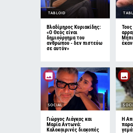
TABLOID
TAB
Βλαδίμηρος Κυριακίδης:
Τους
«Ο Θεός είναι
αρρα
δημιούργημα του
Μήπω
ανθρώπου ‑ δεν πιστεύω
έκαν
σε αυτόν»
SOCIAL
SOCI
Γιώργος Λιάγκας και
Η Απ
Μαρία Αντωνά:
παρα
Καλοκαιρινές διακοπές
γεμά