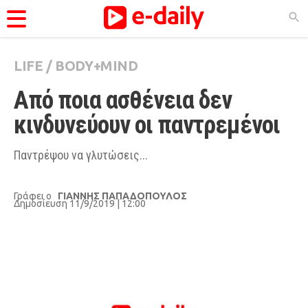
LIFE
/
BODY+MIND
ΚΑΤΗΓΟΡΊΕΣ
Από ποια ασθένεια δεν 
Ειδήσεις
κινδυνεύουν οι παντρεμένοι
Θέματα
Videos
Παντρέψου να γλυτώσεις...
Podcasts
Γράφει ο
ΓΙΑΝΝΗΣ ΠΑΠΑΔΟΠΟΥΛΟΣ
Viral
Δημοσίευση 11/9/2019 | 12:00
Life
City Guide
Pop Culture
Agenda