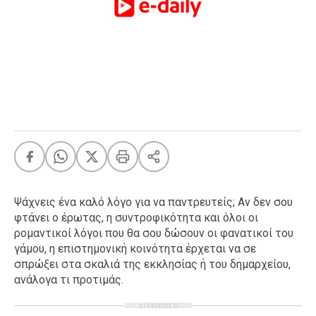
FEEDS
Πάσχα
Eurovision
Retro
Summer
OMG
LOL
A-List
LGBTQI+
Ψάχνεις ένα καλό λόγο για να παντρευτείς; Αν δεν σου
Xmas
φτάνει ο έρωτας, η συντροφικότητα και όλοι οι
ρομαντικοί λόγοι που θα σου δώσουν οι φανατικοί του
γάμου, η επιστημονική κοινότητα έρχεται να σε
σπρώξει στα σκαλιά της εκκλησίας ή του δημαρχείου,
ανάλογα τι προτιμάς.
LIFE
ΔΙΑΦΗΜΙΣΗ
Food
Body+Mind