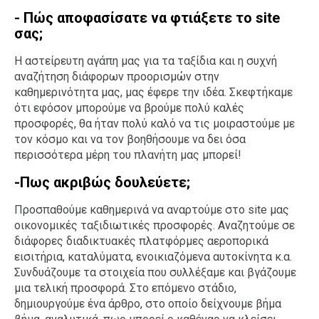
- Πώς αποφασίσατε να φτιάξετε το site
Ταξίδια
Style
σας;
Σπίτι
Family
Η αστείρευτη αγάπη μας για τα ταξίδια και η συχνή
Σχέσεις
αναζήτηση διάφορων προορισμών στην
καθημερινότητα μας, μας έφερε την ιδέα. Σκεφτήκαμε
ότι εφόσον μπορούμε να βρούμε πολύ καλές
προσφορές, θα ήταν πολύ καλό να τις μοιραστούμε με
AGENDA
τον κόσμο και να τον βοηθήσουμε να δει όσα
περισσότερα μέρη του πλανήτη μας μπορεί!
Agenda
Επιλογές
-Πως ακριβώς δουλεύετε;
Εισιτήρια
Προσπαθούμε καθημερινά να αναρτούμε στο site μας
οικονομικές ταξιδιωτικές προσφορές. Αναζητούμε σε
διάφορες διαδικτυακές πλατφόρμες αεροπορικά
εισιτήρια, καταλύματα, ενοικιαζόμενα αυτοκίνητα κ.α.
Συνδυάζουμε τα στοιχεία που συλλέξαμε και βγάζουμε
μια τελική προσφορά. Στο επόμενο στάδιο,
δημιουργούμε ένα άρθρο, στο οποίο δείχνουμε βήμα