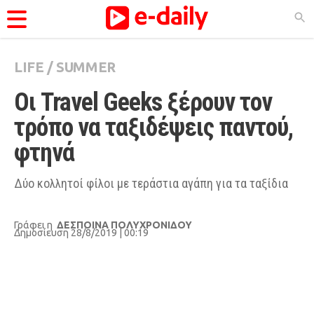
LIFE
/
SUMMER
ΚΑΤΗΓΟΡΊΕΣ
Oι Travel Geeks ξέρουν τον 
Ειδήσεις
τρόπο να ταξιδέψεις παντού, 
Θέματα
φτηνά
Videos
Podcasts
Δύο κολλητοί φίλοι με τεράστια αγάπη για τα ταξίδια ​
Viral
Γράφει η
ΔΕΣΠΟΙΝΑ ΠΟΛΥΧΡΟΝΙΔΟΥ
Life
Δημοσίευση 28/8/2019 | 00:19
City Guide
Pop Culture
Agenda