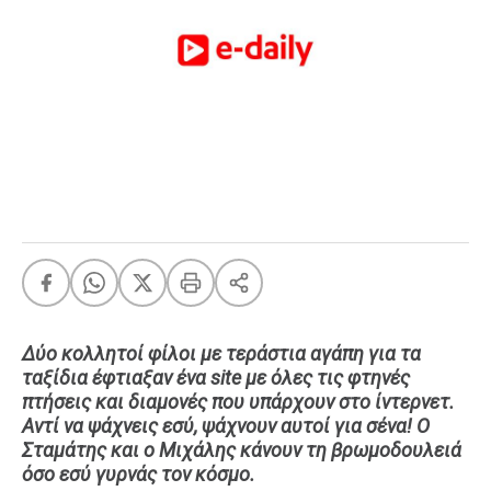
FEEDS
Πάσχα
Eurovision
Retro
Summer
OMG
LOL
A-List
LGBTQI+
Xmas
Δύο κολλητοί φίλοι με τεράστια αγάπη για τα
ταξίδια έφτιαξαν ένα site με όλες τις φτηνές
πτήσεις και διαμονές που υπάρχουν στο ίντερνετ.
Αντί να ψάχνεις εσύ, ψάχνουν αυτοί για σένα! Ο
LIFE
Σταμάτης και ο Μιχάλης κάνουν τη βρωμοδουλειά
όσο εσύ γυρνάς τον κόσμο.
Food
Body+Mind