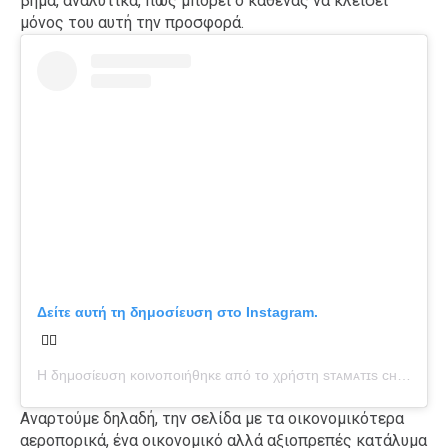
βήμα, αναλυτικά, πως μπορεί ο καθένας να κλείσει
μόνος του αυτή την προσφορά.
Δείτε αυτή τη δημοσίευση στο Instagram.
✊🏽
Η δημοσίευση κοινοποιήθηκε από το χρήστη
sᴛᴀᴍᴀᴛɪs ᴄʜᴀᴛᴢɪsᴘʏʀᴏs
Αναρτούμε δηλαδή, την σελίδα με τα οικονομικότερα
αεροπορικά, ένα οικονομικό αλλά αξιοπρεπές κατάλυμα