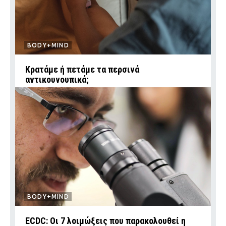
BODY+MIND
Κρατάμε ή πετάμε τα περσινά
αντικουνουπικά;
BODY+MIND
ECDC: Οι 7 λοιμώξεις που παρακολουθεί η