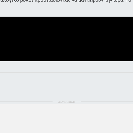
ναλογικό ρολόι προσπαθώντας να μαντέψουν την ώρα. Το γ
ΔΙΑΦΗΜΙΣΗ