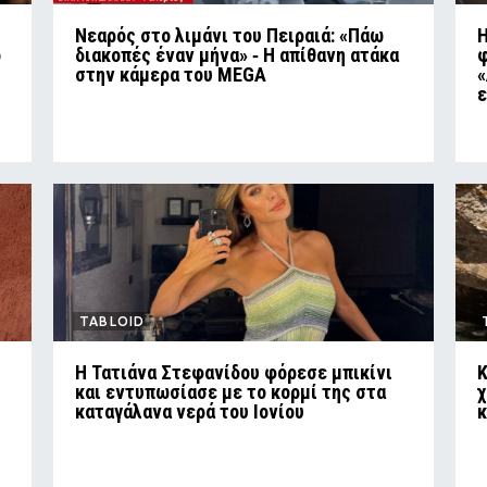
Νεαρός στο λιμάνι του Πειραιά: «Πάω
Η
ο
διακοπές έναν μήνα» ‑ Η απίθανη ατάκα
φ
στην κάμερα του MEGA
«
ε
TABLOID
Η Τατιάνα Στεφανίδου φόρεσε μπικίνι
Κ
και εντυπωσίασε με το κορμί της στα
χ
καταγάλανα νερά του Ιονίου
κ