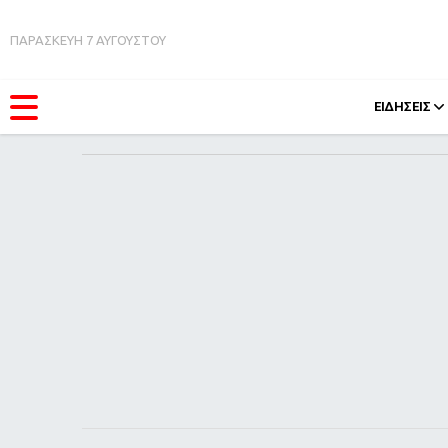
ΠΑΡΑΣΚΕΥΗ 7 ΑΥΓΟΥΣΤΟΥ
ΕΙΔΗΣΕΙΣ
ΚΑΤΗΓΟΡΊΕΣ
FEEDS
Ειδήσεις
Πάσχ
Θέματα
Retro
Videos
OMG
Podcasts
A-Lis
Viral
Xmas
Life