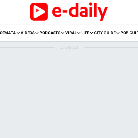
ΘΕΜΑΤΑ
VIDEOS
PODCASTS
VIRAL
LIFE
CITY GUIDE
POP CUL
ΔΙΑΦΗΜΙΣΗ
LIFE
Food
Body+Mind
α
Eurovision
Ταξίδια
Style
Summer
Σπίτι
Family
LOL
Σχέσεις
t
LGBTQI+