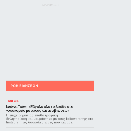
ΔΙΑΦΗΜΙΣΗ
ΡΟΗ ΕΙΔΗΣΕΩΝ
TABLOID
Ιωάννα Τούνη: «Έβγαλα όλο το βράδυ στο
νοσοκομείο με ορούς και αντιβιώσεις»
Η επιχειρηματίας έπαθε τροφική
δηλητηρίαση και μοιράστηκε με τους followers της στο
Instagram τις δύσκολες ώρες που πέρασε.