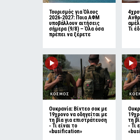
Τουρισμός για Όλους
4χρο
2026‑2027: Ποια ΑΦΜ
Ανθρ
υποβάλλουν αιτήσεις
αμέλ
σήμερα (9/8) – Όλα όσα
Τι έ
πρέπει να ξέρετε
ΚΟΣΜΟΣ
ΚΟΣ
Ουκρανία: Βίντεο σοκ με
Ουκρ
19χρονο να οδηγείται με
19χρ
τη βία για επιστράτευση
τη β
‑ Τι είναι το
‑ Τι 
«busification»
«bus