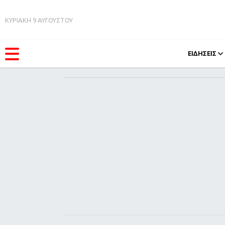
ΚΥΡΙΑΚΗ 9 ΑΥΓΟΥΣΤΟΥ
ΕΙΔΗΣΕΙΣ
ΚΑΤΗΓΟΡΊΕΣ
FEEDS
Ειδήσεις
Πάσχ
Θέματα
Retro
Videos
OMG
Podcasts
A-Lis
Viral
Xmas
Life