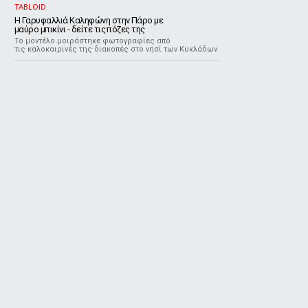
TABLOID
Η Γαρυφαλλιά Καληφώνη στην Πάρο με
μαύρο μπικίνι - δείτε τις πόζες της
Το μοντέλο μοιράστηκε φωτογραφίες από
τις καλοκαιρινές της διακοπές στο νησί των Κυκλάδων