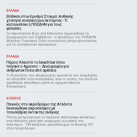
ΕΛΛΑΔΑ
Επίθεση στον Ερυθρό Σταυρό: Ασθενής
χτύπησε νοσηλεύτρια σε πόρτες - Τι
καταγγέλλει η ΠΟΕΔΗΝ για τους
φύλακες
Το περιστατικό βίας στα Επείγοντα σημειώθηκε τα
ξημερώματα του Σαββάτου - ο πρόεδρος της ΠΟΕΔΗΝ
Μιχάλης Γιαννάκος ζητά ουσιαστικά μέτρα προστασίας
για το νοσηλευτικό προσωπικό
ΕΛΛΑΔΑ
Πάρος: Κλειστό το beach bar όπου
πνίγηκε ο 4χρονος – Δικογραφία για
ανθρωποκτονία από αμέλεια
Ο ιδιοκτήτης της επιχείρησης κρατείται και αναμένεται
να οδηγηθεί στον εισαγγελέα, ενώ οι γονείς του παιδιού
αφέθηκαν ελεύθεροι μετά τη σχηματισθείσα
δικογραφία.
ΚΟΣΜΟΣ
Πανικός στο αεροδρόμιο της Ατλάντα:
Εκκενώθηκε αεροσκάφος με
τσουλήθρες έκτακτης ανάγκης
Πτήση με προορισμό το Ορλάντο επέστρεψε εκτάκτως
στην Ατλάντα μετά από αναφορές για καπνό στο
πιλοτήριο - 199 επιβάτες εγκατέλειψαν το Boeing 757
στον τροχόδρομο.