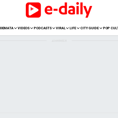
ΘΕΜΑΤΑ
VIDEOS
PODCASTS
VIRAL
LIFE
CITY GUIDE
POP CUL
ΔΙΑΦΗΜΙΣΗ
LIFE
Food
Body+Mind
α
Eurovision
Ταξίδια
Style
Summer
Σπίτι
Family
LOL
Σχέσεις
t
LGBTQI+