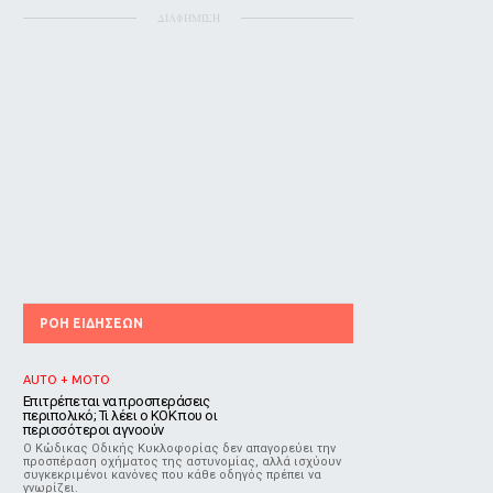
ΔΙΑΦΗΜΙΣΗ
ΡΟΗ ΕΙΔΗΣΕΩΝ
AUTO + MOTO
Επιτρέπεται να προσπεράσεις
περιπολικό; Τι λέει ο ΚΟΚ που οι
περισσότεροι αγνοούν
Ο Κώδικας Οδικής Κυκλοφορίας δεν απαγορεύει την
προσπέραση οχήματος της αστυνομίας, αλλά ισχύουν
συγκεκριμένοι κανόνες που κάθε οδηγός πρέπει να
γνωρίζει.