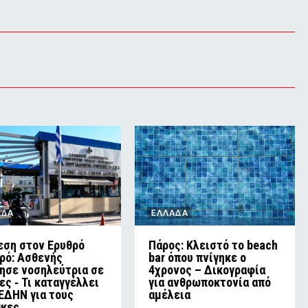
ΑΔΑ
ΕΛΛΑΔΑ
εση στον Ερυθρό
Πάρος: Κλειστό το beach
ρό: Ασθενής
bar όπου πνίγηκε ο
ησε νοσηλεύτρια σε
4χρονος – Δικογραφία
ες ‑ Τι καταγγέλλει
για ανθρωποκτονία από
ΕΔΗΝ για τους
αμέλεια
ακες