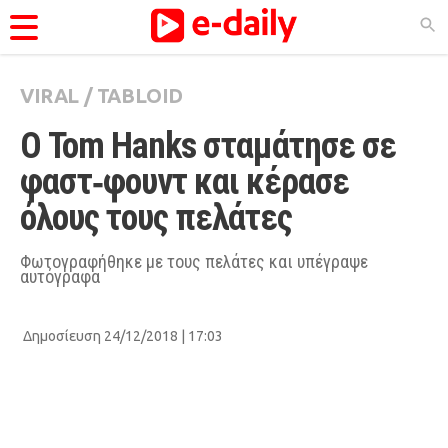
VIRAL
/
TABLOID
ΚΑΤΗΓΟΡΊΕΣ
Ο Tom Hanks σταμάτησε σε 
Ειδήσεις
φαστ‑φουντ και κέρασε 
Θέματα
όλους τους πελάτες
Videos
Podcasts
Φωτογραφήθηκε με τους πελάτες και υπέγραψε
αυτόγραφα
Viral
Life
Δημοσίευση 24/12/2018 | 17:03
City Guide
Pop Culture
Agenda