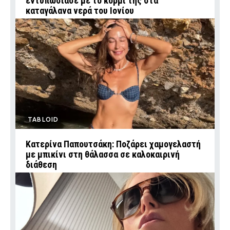
εντυπωσίασε με το κορμί της στα
καταγάλανα νερά του Ιονίου
TABLOID
Κατερίνα Παπουτσάκη: Ποζάρει χαμογελαστή
με μπικίνι στη θάλασσα σε καλοκαιρινή
διάθεση