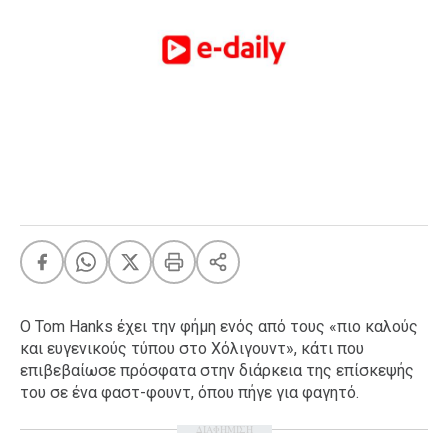
FEEDS
Πάσχα
Eurovision
Retro
Summer
OMG
LOL
A-List
LGBTQI+
Xmas
Ο Tom Hanks έχει την φήμη ενός από τους «πιο καλούς
και ευγενικούς τύπου στο Χόλιγουντ», κάτι που
επιβεβαίωσε πρόσφατα στην διάρκεια της επίσκεψής
του σε ένα φαστ-φουντ, όπου πήγε για φαγητό.
LIFE
ΔΙΑΦΗΜΙΣΗ
Food
Body+Mind