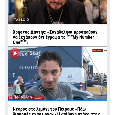
TABLOID
Χρήστος Δάντης: «Συνάδελφοι προσπαθούν
να ξεχάσουν ότι έγραψα το """"My Number
One""""»
ΠΑΡΑΞΕΝΑ
Νεαρός στο λιμάνι του Πειραιά: «Πάω
διακοπές έναν μήνα» ‑ Η απίθανη ατάκα στην