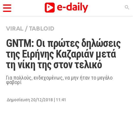
VIRAL
/
TABLOID
ΚΑΤΗΓΟΡΊΕΣ
GNTM: Οι πρώτες δηλώσεις 
Ειδήσεις
της Ειρήνης Καζαριάν μετά 
Θέματα
τη νίκη της στον τελικό
Videos
Podcasts
Για πολλούς, ενδεχομένως, να μην ήταν το μεγάλο
φαβορί
Viral
Life
Δημοσίευση 20/12/2018 | 11:41
City Guide
Pop Culture
Agenda