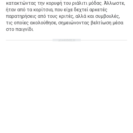
κατακτώντας την κορυφή του ριάλιτι μόδας. Άλλωστε,
Ταξίδια
Style
ήταν από τα κορίτσια, που είχε δεχτεί αρκετές
παρατηρήσεις από τους κριτές, αλλά και συμβουλές,
Σπίτι
Family
τις οποίες ακολούθησε, σημειώνοντας βελτίωση μέσα
Σχέσεις
στο παιγνίδι.
ΔΙΑΦΗΜΙΣΗ
AGENDA
Agenda
Επιλογές
Εισιτήρια