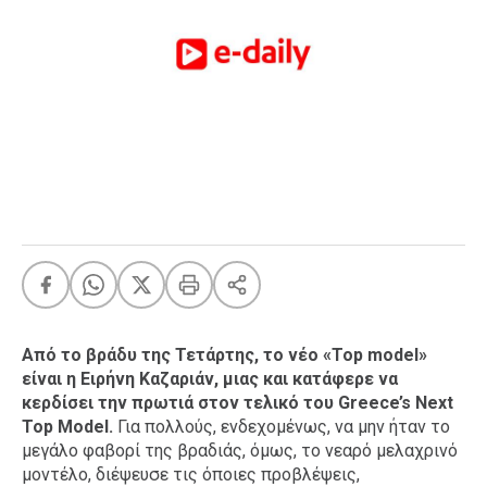
FEEDS
Πάσχα
Eurovision
Retro
Summer
OMG
LOL
A-List
LGBTQI+
Xmas
Από το βράδυ της Τετάρτης, το νέο «Top model»
είναι η Ειρήνη Καζαριάν, μιας και κατάφερε να
κερδίσει την πρωτιά στον τελικό του Greece’s Next
Top Model.
Για πολλούς, ενδεχομένως, να μην ήταν το
LIFE
μεγάλο φαβορί της βραδιάς, όμως, το νεαρό μελαχρινό
μοντέλο, διέψευσε τις όποιες προβλέψεις,
Food
Body+Mind