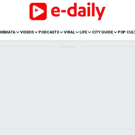
ΘΕΜΑΤΑ
VIDEOS
PODCASTS
VIRAL
LIFE
CITY GUIDE
POP CUL
ΔΙΑΦΗΜΙΣΗ
LIFE
Food
Body+Mind
α
Eurovision
Ταξίδια
Style
Summer
Σπίτι
Family
LOL
Σχέσεις
t
LGBTQI+