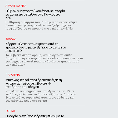
ΑΘΛΗΤΙΚΑ ΝΕΑ
Η Έβελυν Μητροπούλου έγραψε ιστορία
με ασημένιο μετάλλιο στο Παγκόσμιο
Κ20
Η 18χρονη αθλήτρια του ΓΣ Κηφισιάς αναδείχθηκε
δεύτερη στο μήκος με άλμα στα 6,44μ., σχεδόν
ισοφαρίζοντας το ατομικό της ρεκόρ των 6,45μ.
ΕΛΛΑΔΑ
Σέρρες: Βίντεο-ντοκουμέντο από το
τροχαίο δυστύχημα - Βγήκε στο αντίθετο
ρεύμα το ΙΧ
Το ΙΧ βγήκε από το δρόμο, «καβάλησε» τη διπλή
διαχωριστική και συγκρούστηκε πλαγιομετωπικά με το
φορτηγό, με αποτέλεσμα τον θανάσιμο τραυματισμό
των επιβατών
ΠΑΡΑΞΕΝΑ
Μύκονος: Ιταλοί παρτάρουν σε έξαλλη
κατάσταση μέσα σε... βανάκι - Η
αντίδραση του οδηγού
Στα πλάνα που δημοσιεύει το Mykonos live TV, οι
επιβάτες φαίνονται να διασκεδάζουν με ιδιαίτερα
έντονο τρόπο, χοροπηδώντας, τραγουδώντας και
φωνάζοντας μέσα στο όχημα
SOCIAL
Η Μαρία Μενούνος φόρεσε μπικίνι με τα