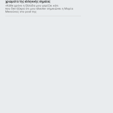
χρώματα της ελληνικής σημαίας
«Κάθε χρόνο η Ελλάδα μου χαρίζει κάτι
που δεν ήξερα ότι μου έλειπε» σημειώνει η Μαρία
Μενούνος στο post της