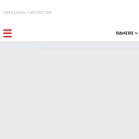
ΠΑΡΑΣΚΕΥΗ 7 ΑΥΓΟΥΣΤΟΥ
ΕΙΔΗΣΕΙΣ
ΚΑΤΗΓΟΡΊΕΣ
FEEDS
Ειδήσεις
Πάσχ
Θέματα
Retro
Videos
OMG
Podcasts
A-Lis
Viral
Xmas
Life