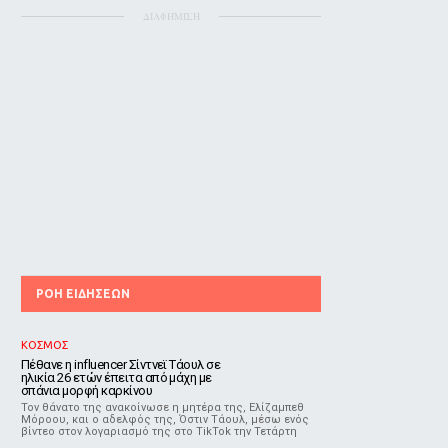
ΔΙΑΦΗΜΙΣΗ
ΡΟΗ ΕΙΔΗΣΕΩΝ
ΚΟΣΜΟΣ
Πέθανε η influencer Σίντνεϊ Τάουλ σε
ηλικία 26 ετών έπειτα από μάχη με
σπάνια μορφή καρκίνου
Τον θάνατο της ανακοίνωσε η μητέρα της, Ελίζαμπεθ
Μόροου, και ο αδελφός της, Όστιν Τάουλ, μέσω ενός
βίντεο στον λογαριασμό της στο TikTok την Τετάρτη